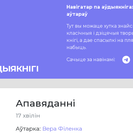
Навігатар па аўдыякніга
аўтараў
Тут вы можаце хутка знайсц
класічныя і дзіцячыя тво
кнігі, а дае спасылкі на п
набыць.
Сачыце за навінамі:
ДЫЯКНІГІ
Апавяданні
17 хвілін
Aўтарка:
Вера Філенка