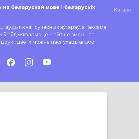
х на беларускай мове і беларускіх
Каталог
і аўдыякнігі сучасных аўтараў, а таксама
ры ў аўдыяфармаце. Сайт не змяшчае
ляцоўкі, дзе іх можна паслухаць альбо