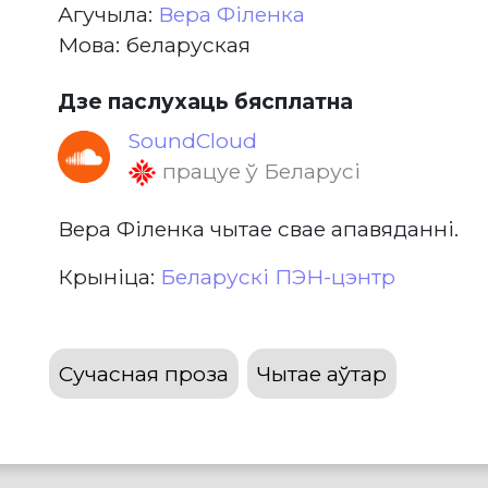
Агучыла:
Вера Філенка
Мова: беларуская
Дзе паслухаць бясплатна
SoundCloud
працуе ў Беларусі
Вера Філенка чытае свае апавяданні.
Крыніца:
Беларускі ПЭН-цэнтр
Сучасная проза
Чытае аўтар