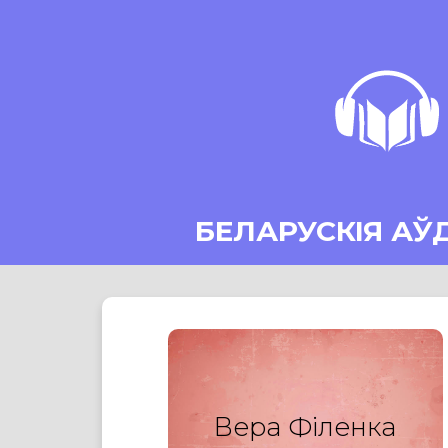
БЕЛАРУСКІЯ АЎ
Вера Філенка