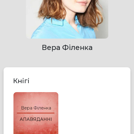
Вера Філенка
Кнігі
Вера Філенка
АПАВЯДАННІ