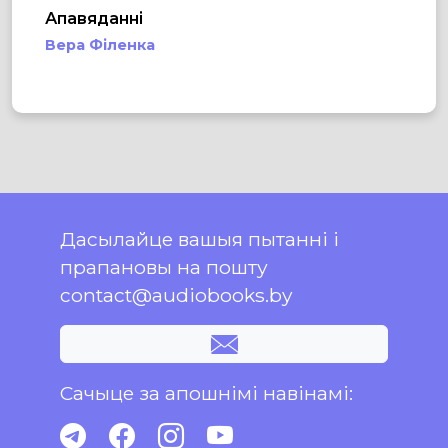
Апавяданні
Вера Філенка
Дасылайце вашыя пытанні і
прапановы на пошту
contact@audiobooks.by
Сачыце за апошнімі навінамі: