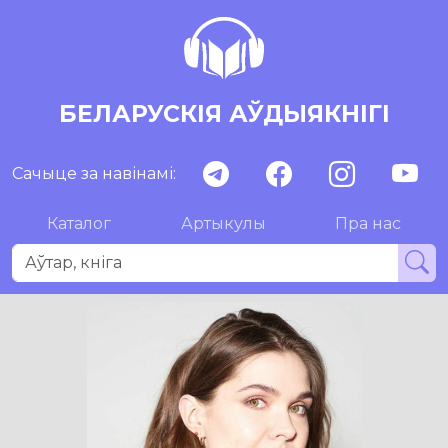
БЕЛАРУСКІЯ АЎДЫЯКНІГІ
Сачыце за навінамі:
Каталог
Артыкулы
Пра нас