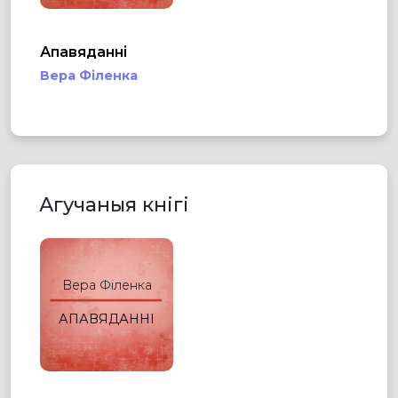
Апавяданні
Вера Філенка
Агучаныя кнігі
Вера Філенка
АПАВЯДАННІ