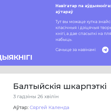
Навігатар па аўдыякніга
аўтараў
Тут вы можаце хутка знайсц
класічныя і дзіцячыя тво
кнігі, а дае спасылкі на п
набыць.
Сачыце за навінамі:
ДЫЯКНІГІ
Балтыйскія шкарпэткі
3 гадзіны 26 хвілін
Aўтар:
Сяргей Календа