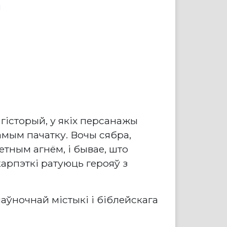
ш
 гісторый, у якіх персанажы
амым пачатку. Вочы сябра,
тным агнём, і бывае, што
карпэткі ратуюць герояў з
паўночнай містыкі і біблейскага