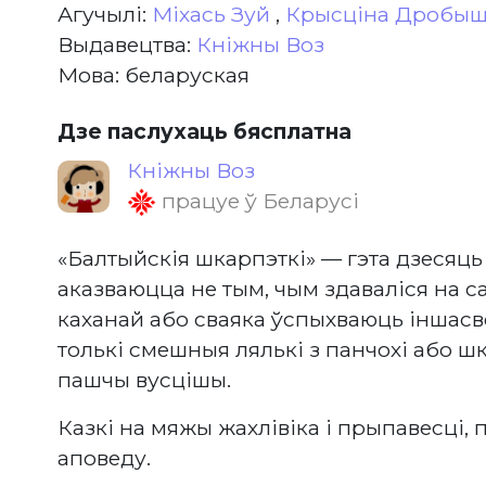
Агучылі:
Міхась Зуй
,
Крысціна Дробы
Выдавецтва:
Кніжны Воз
Мова: беларуская
Дзе паслухаць бясплатна
Кніжны Воз
працуе ў Беларусі
«Балтыйскія шкарпэткі» — гэта дзесяць
аказваюцца не тым, чым здаваліся на с
каханай або сваяка ўспыхваюць іншасве
толькі смешныя лялькі з панчохі або ш
пашчы вусцішы.
Казкі на мяжы жахлівіка і прыпавесці, 
аповеду.