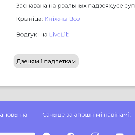
Заснавана на рэальных падзеях,усе су
Крыніца:
Кніжны Воз
Водгукі на
LiveLib
Дзецям і падлеткам
пановы на
Сачыце за апошнімі навінамі: