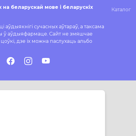
х на беларускай мове і беларускіх
Каталог
і аўдыякнігі сучасных аўтараў, а таксама
ры ў аўдыяфармаце. Сайт не змяшчае
ляцоўкі, дзе іх можна паслухаць альбо