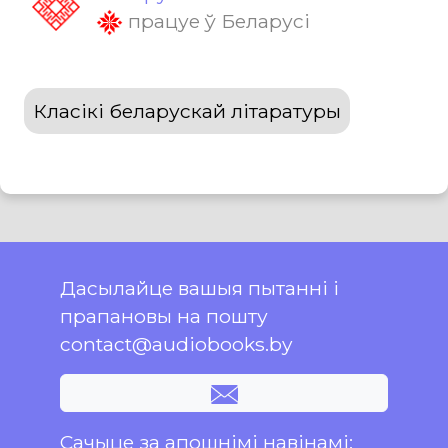
працуе ў Беларусі
Класікі беларускай літаратуры
Дасылайце вашыя пытанні і
прапановы на пошту
contact@audiobooks.by
Сачыце за апошнімі навінамі: