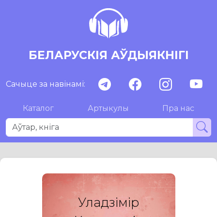
БЕЛАРУСКІЯ АЎДЫЯКНІГІ
Сачыце за навінамі:
Каталог
Артыкулы
Пра нас
Уладзімір