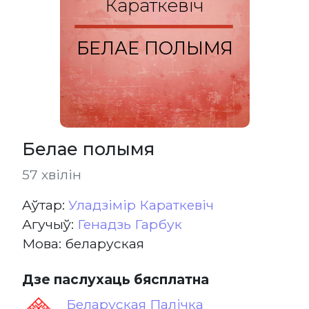
Караткевіч
БЕЛАЕ ПОЛЫМЯ
Белае полымя
57 хвілін
Aўтар:
Уладзімір Караткевіч
Агучыў:
Генадзь Гарбук
Мова: беларуская
Дзе паслухаць бясплатна
Беларуская Палічка