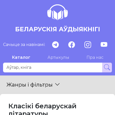
БЕЛАРУСКІЯ АЎДЫЯКНІГІ
Сачыце за навінамі:
Каталог
Артыкулы
Пра нас
Жанры і фільтры
Класікі беларускай
літаратуры