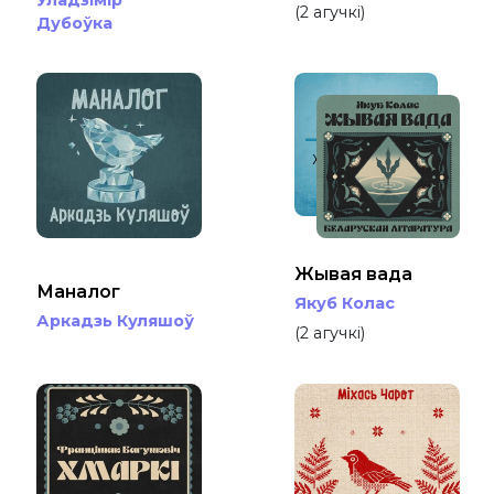
(2 агучкі)
Дубоўка
Якуб Колас
ЖЫВАЯ ВАДА
Жывая вада
Маналог
Якуб Колас
Аркадзь Куляшоў
(2 агучкі)