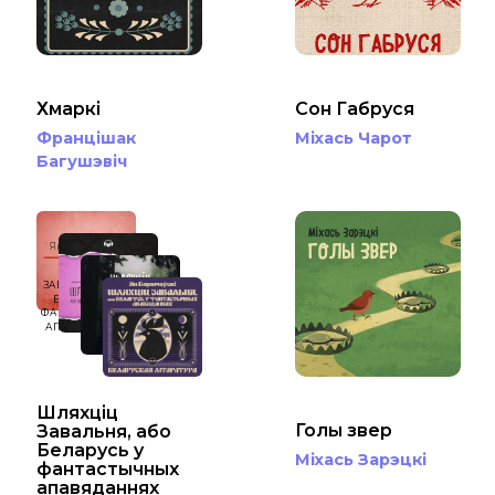
Хмаркі
Сон Габруся
Францішак
Міхась Чарот
Багушэвіч
Ян Баршчэўскі
ШЛЯХЦІЦ
ЗАВАЛЬНЯ, АБО
БЕЛАРУСЬ У
ФАНТАСТЫЧНЫХ
АПАВЯДАННЯХ
Шляхціц
Голы звер
Завальня, або
Беларусь у
Міхась Зарэцкі
фантастычных
апавяданнях