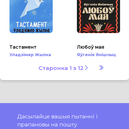
Тастамент
Любоў мая
Уладзімер Жылка
Яўгенія Янішчыц
Старонка 1 з 12
Дасылайце вашыя пытанні і
прапановы на пошту