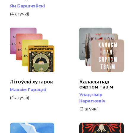
Ян Баршчэўскі
(4 агучкі)
Уладзімір
Максім Гарэцкі
Караткевіч
Максім Гарэцкі
ЛІТОЎСКІ ХУТАРОК
КАЛАСЫ ПАД
Максім Гарэцкі
ЛІТОЎСКІ ХУТАРОК
СЯРПОМ ТВАІМ
ЛІТОЎСКІ ХУТАРОК
Літоўскі хутарок
Каласы пад
сярпом тваім
Максім Гарэцкі
Уладзімір
(4 агучкі)
Караткевіч
(3 агучкі)