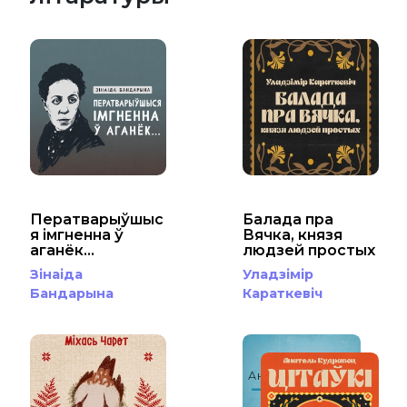
Ператварыўшыс
Балада пра
я імгненна ў
Вячка, князя
аганёк...
людзей простых
Зінаіда
Уладзімір
Бандарына
Караткевіч
Анатоль Кудравец
ЦІТАЎКІ