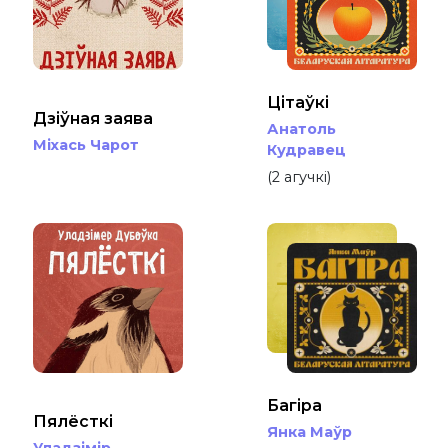
Цітаўкі
Дзіўная заява
Анатоль
Міхась Чарот
Кудравец
(2 агучкі)
Янка Маўр
БАГІРА
Багіра
Пялёсткі
Янка Маўр
Уладзімір