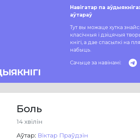
Навігатар па аўдыякніга
аўтараў
Тут вы можаце хутка знайсц
класічныя і дзіцячыя тво
кнігі, а дае спасылкі на п
набыць.
Сачыце за навінамі:
ДЫЯКНІГІ
Боль
14 хвілін
Aўтар:
Віктар Праўдзін