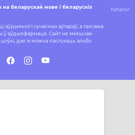
х на беларускай мове і беларускіх
Каталог
і аўдыякнігі сучасных аўтараў, а таксама
ры ў аўдыяфармаце. Сайт не змяшчае
ляцоўкі, дзе іх можна паслухаць альбо