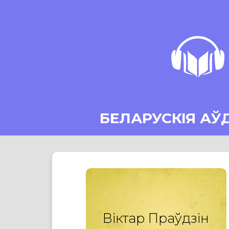
БЕЛАРУСКІЯ АЎ
Віктар Праўдзін