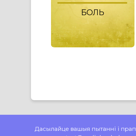
БОЛЬ
Дасылайце вашыя пытанні і пра