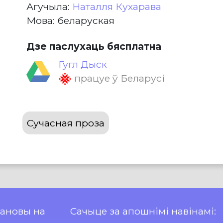
Агучыла:
Наталля Кухарава
Мова: беларуская
Дзе паслухаць бясплатна
Гугл Дыск
працуе ў Беларусі
Сучасная проза
пановы на
Сачыце за апошнімі навінамі: