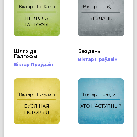
Віктар Праўдзін
Віктар Праўдзін
ШЛЯХ ДА
БЕЗДАНЬ
ГАЛГОФЫ
Шлях да
Бездань
Галгофы
Віктар Праўдзін
Віктар Праўдзін
Віктар Праўдзін
Віктар Праўдзін
БУСЛІНАЯ
ХТО НАСТУПНЫ?
ГІСТОРЫЯ