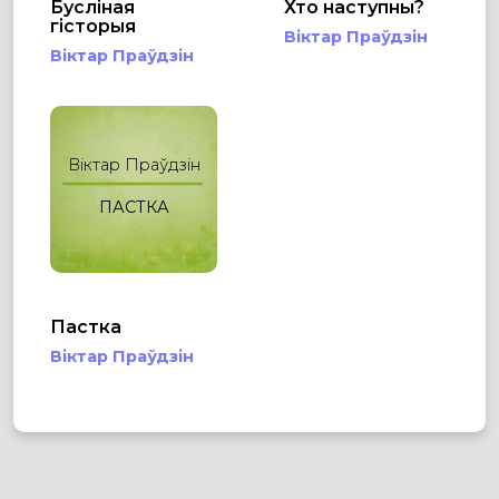
Бусліная
Хто наступны?
гісторыя
Віктар Праўдзін
Віктар Праўдзін
Віктар Праўдзін
ПАСТКА
Пастка
Віктар Праўдзін