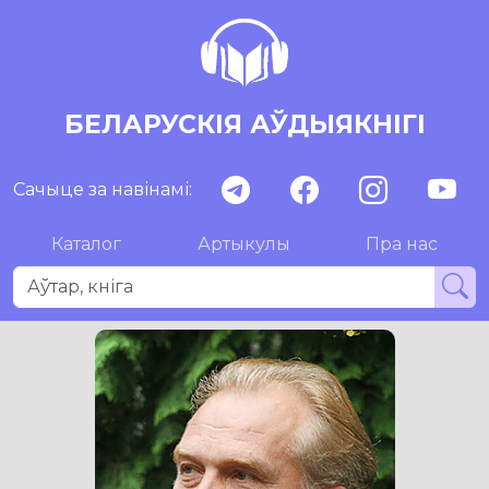
БЕЛАРУСКІЯ АЎДЫЯКНІГІ
Сачыце за навінамі:
Каталог
Артыкулы
Пра нас