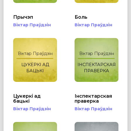
Прычэп
Боль
Віктар Праўдзін
Віктар Праўдзін
Віктар Праўдзін
Віктар Праўдзін
ЦУКЕРКІ АД
ІНСПЕКТАРСКАЯ
БАЦЬКІ
ПРАВЕРКА
Цукеркі ад
Інспектарская
бацькі
праверка
Віктар Праўдзін
Віктар Праўдзін