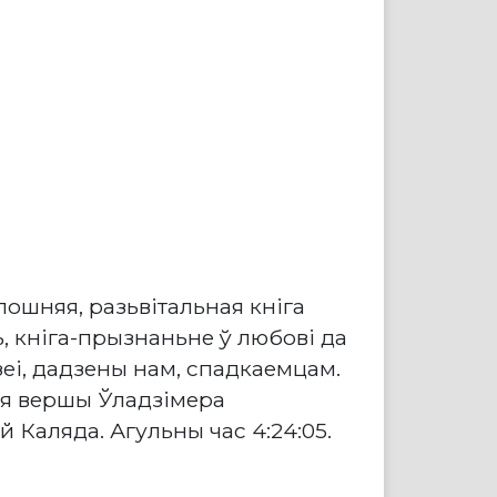
пошняя, разьвітальная кніга
ь, кніга-прызнаньне ў любові да
зеі, дадзены нам, спадкаемцам.
ыя вершы Ўладзімера
 Каляда. Агульны час 4:24:05.