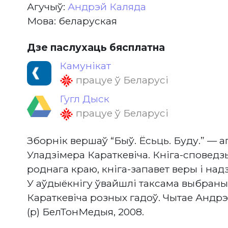
Агучыў:
Андрэй Каляда
Мова: беларуская
Дзе паслухаць бясплатна
Камунікат
працуе ў Беларусі
Гугл Дыск
працуе ў Беларусі
Зборнік вершаў “Быў. Ёсьць. Буду.” — а
Уладзімера Караткевіча. Кніга-споведз
роднага краю, кніга-запавет веры і над
У аўдыёкнігу ўвайшлі таксама выбран
Караткевіча розных гадоў. Чытае Андрэй
(р) БелТонМедыя, 2008.