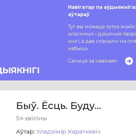
Навігатар па аўдыякніга
аўтараў
Тут вы можаце хутка знайсц
класічныя і дзіцячыя тво
кнігі, а дае спасылкі на п
набыць.
Сачыце за навінамі:
ДЫЯКНІГІ
Быў. Ёсць. Буду...
54 хвіліны
Aўтар:
Уладзімір Караткевіч