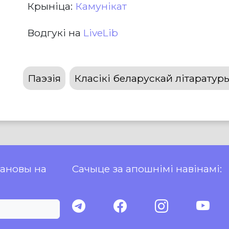
Крыніца:
Камунікат
Водгукі на
LiveLib
Паэзія
Класікі беларускай літаратур
пановы на
Сачыце за апошнімі навінамі: