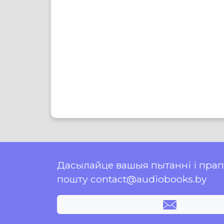
Дасылайце вашыя пытанні і пра
пошту contact@audiobooks.by