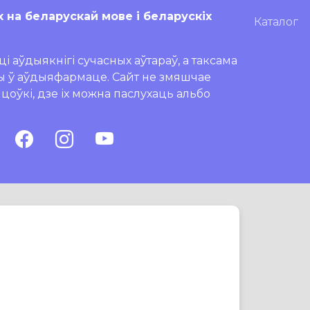
х на беларускай мове і беларускіх
Каталог
і аўдыякнігі сучасных аўтараў, а таксама
ры ў аўдыяфармаце. Сайт не змяшчае
ляцоўкі, дзе іх можна паслухаць альбо