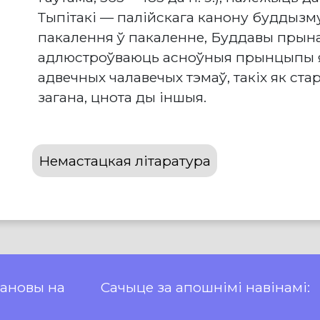
Тыпітакі — палійскага канону буддызм
пакалення ў пакаленне, Буддавы прын
адлюстроўваюць асноўныя прынцыпы яг
адвечных чалавечых тэмаў, такіх як стар
загана, цнота ды іншыя.
Немастацкая літаратура
пановы на
Сачыце за апошнімі навінамі: