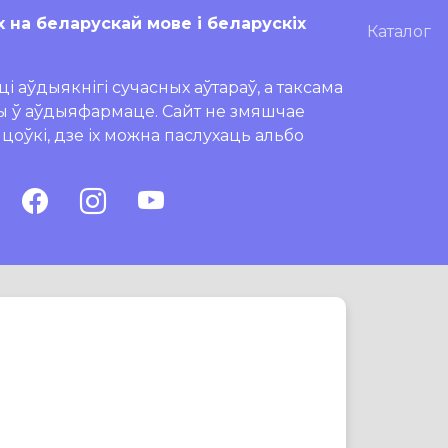
х на беларускай мове і беларускіх
Каталог
і аўдыякнігі сучасных аўтараў, а таксама
ры ў аўдыяфармаце. Сайт не змяшчае
ляцоўкі, дзе іх можна паслухаць альбо