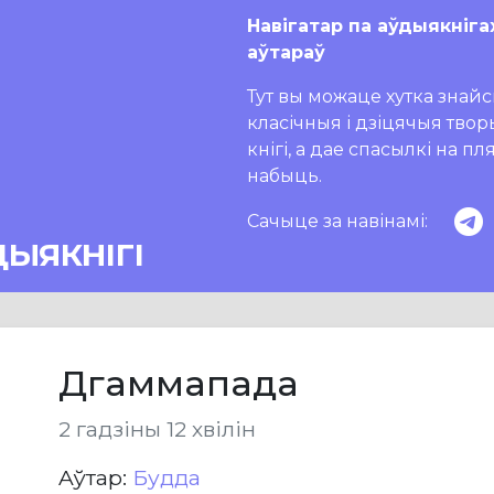
Навігатар па аўдыякніга
аўтараў
Тут вы можаце хутка знайсц
класічныя і дзіцячыя тво
кнігі, а дае спасылкі на п
набыць.
Сачыце за навінамі:
ДЫЯКНІГІ
Дгаммапада
2 гадзіны 12 хвілін
Aўтар:
Будда