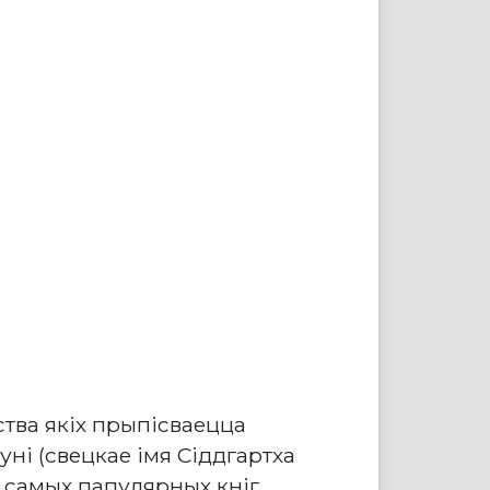
тва якіх прыпісваецца
ні (свецкае імя Сіддгартха
да самых папулярных кніг