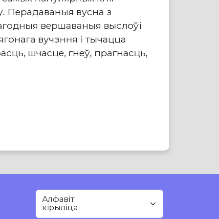
у. Перадаваныя вусна з
агодныя вершаваныя выслоўі
онага вучэння і тычацца
асць, шчасце, гнеў, прагнасць,
Алфавіт