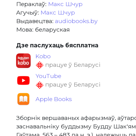
Пераклаў:
Макс Шчур
Агучыў:
Макс Шчур
Выдавецтва:
audiobooks.by
Мова: беларуская
Дзе паслухаць бясплатна
Kobo
працуе ў Беларусі
YouTube
працуе ў Беларусі
Apple Books
Зборнік вершаваных афарызмаў, аўтарс
заснавальніку буддызму Будду Шак'яму
Гаўтама, 563 – 483 да н. э.), належыць 