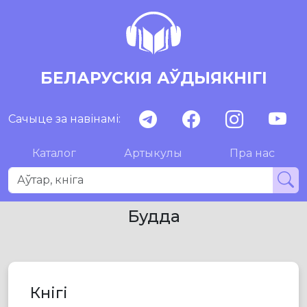
БЕЛАРУСКІЯ АЎДЫЯКНІГІ
Сачыце за навінамі:
Каталог
Артыкулы
Пра нас
Будда
Кнігі