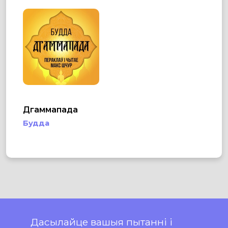
Дгаммапада
Будда
Дасылайце вашыя пытанні і