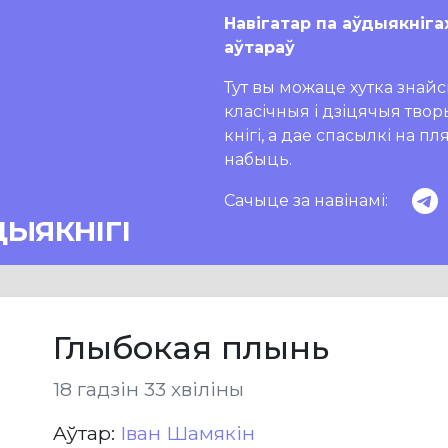
Навігатар па аўдыякніга
аўтараў
Тут вы можаце хутка знайсц
класічныя і дзіцячыя тво
кнігі, а дае спасылкі на п
набыць.
Сачыце за навінамі:
ДЫЯКНІГІ
Глыбокая плынь
18 гадзін 33 хвіліны
Aўтар:
Іван Шамякін