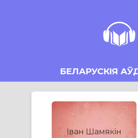
БЕЛАРУСКІЯ АЎ
Іван Шамякін