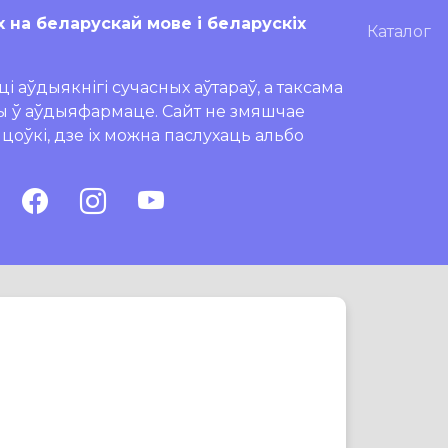
х на беларускай мове і беларускіх
Каталог
і аўдыякнігі сучасных аўтараў, а таксама
ры ў аўдыяфармаце. Сайт не змяшчае
ляцоўкі, дзе іх можна паслухаць альбо