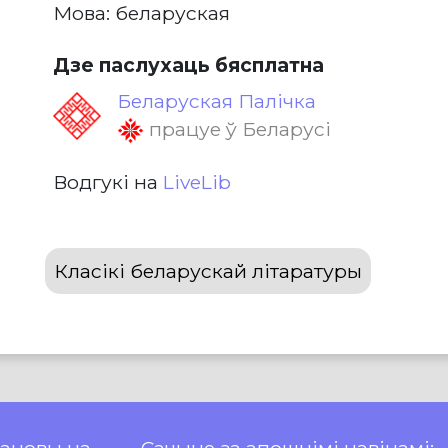
Мова: беларуская
Дзе паслухаць бясплатна
Беларуская Палічка
працуе ў Беларусі
Водгукі на
LiveLib
Класікі беларускай літаратуры