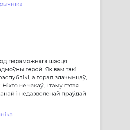
рычніка
ярод пераможнага шэсця
 адмоўны герой. Як вам такі
эспублікі, а горад злачынцаў,
Ніхто не чакаў, і таму гэтая
канай і недазволенай праўдай
ніка