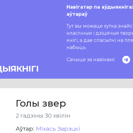
Навігатар па аўдыякніга
аўтараў
Тут вы можаце хутка знайсц
класічныя і дзіцячыя тво
кнігі, а дае спасылкі на п
набыць.
Сачыце за навінамі:
ДЫЯКНІГІ
Голы звер
2 гадзіны 30 хвілін
Aўтар:
Міхась Зарэцкі