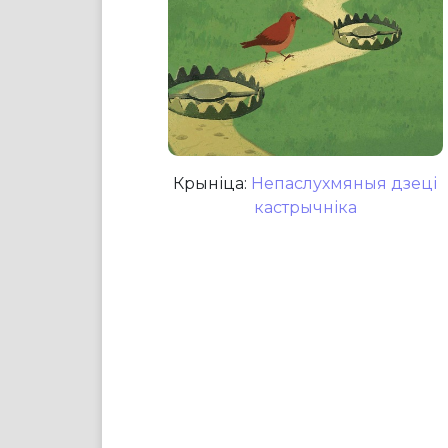
Крыніца:
Непаслухмяныя дзеці
кастрычніка