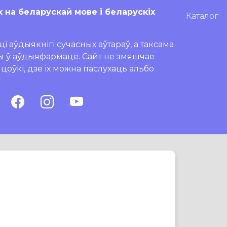
х на беларускай мове і беларускіх
Каталог
і аўдыякнігі сучасных аўтараў, а таксама
ры ў аўдыяфармаце. Сайт не змяшчае
ляцоўкі, дзе іх можна паслухаць альбо