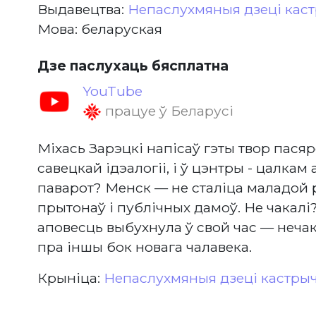
Выдавецтва:
Непаслухмяныя дзеці каст
Мова: беларуская
Дзе паслухаць бясплатна
YouTube
працуе ў Беларусі
Міхась Зарэцкі напісаў гэты твор пас
савецкай ідэалогіі, і ў цэнтры - цалкам
паварот? Менск — не сталіца маладой р
прытонаў і публічных дамоў. Не чакалі? 
аповесць выбухнула ў свой час — неча
пра іншы бок новага чалавека.
Крыніца:
Непаслухмяныя дзеці кастрыч