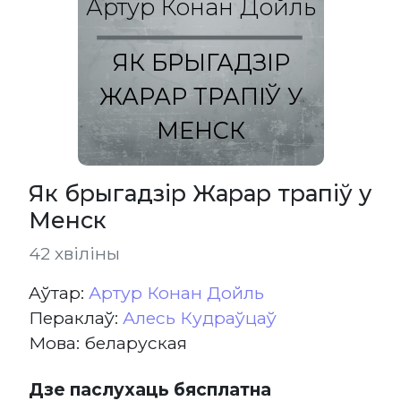
Артур Конан Дойль
ЯК БРЫГАДЗІР
ЖАРАР ТРАПІЎ У
МЕНСК
Як брыгадзір Жарар трапіў у
Менск
42 хвіліны
Aўтар:
Артур Конан Дойль
Пераклаў:
Алесь Кудраўцаў
Мова: беларуская
Дзе паслухаць бясплатна