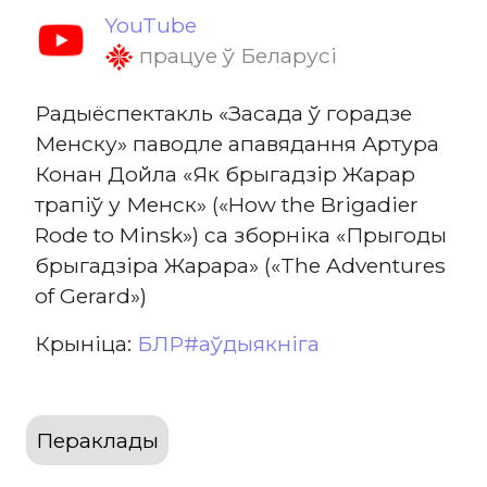
YouTube
працуе ў Беларусі
Радыёспектакль «Засада ў горадзе
Менску» паводле апавядання Артура
Конан Дойла «Як брыгадзір Жарар
трапіў у Менск» («How the Brigadier
Rode to Minsk») са зборніка «Прыгоды
брыгадзіра Жарара» («The Adventures
of Gerard»)
Крыніца:
БЛР#aўдыякніга
Пераклады