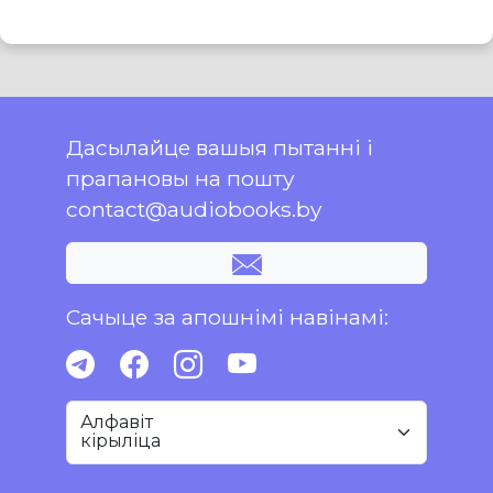
Дасылайце вашыя пытанні і
прапановы на пошту
contact@audiobooks.by
Сачыце за апошнімі навінамі:
Алфавіт