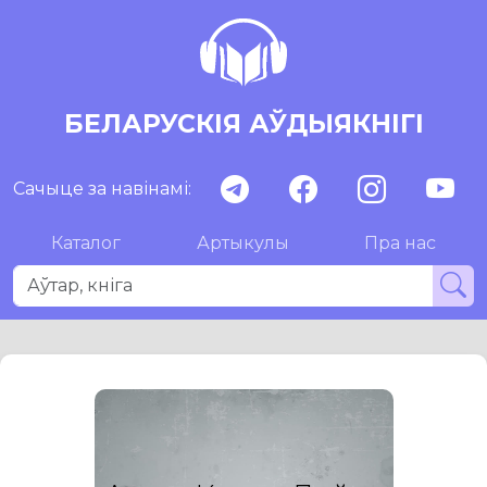
БЕЛАРУСКІЯ АЎДЫЯКНІГІ
Сачыце за навінамі:
Каталог
Артыкулы
Пра нас