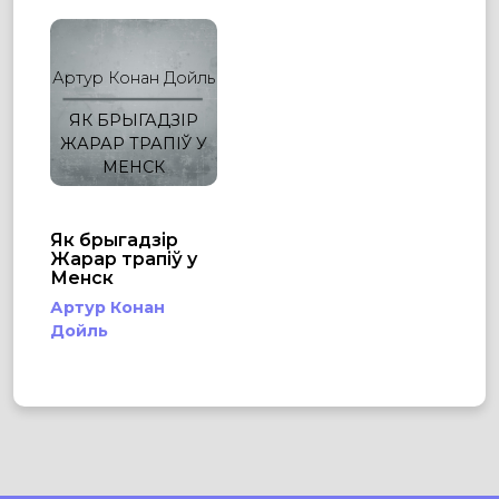
Артур Конан Дойль
ЯК БРЫГАДЗІР
ЖАРАР ТРАПІЎ У
МЕНСК
Як брыгадзір
Жарар трапіў у
Менск
Артур Конан
Дойль