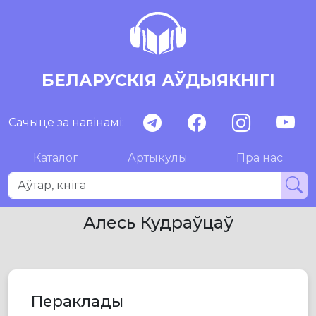
БЕЛАРУСКІЯ АЎДЫЯКНІГІ
Сачыце за навінамі:
Каталог
Артыкулы
Пра нас
Алесь Кудраўцаў
Пераклады