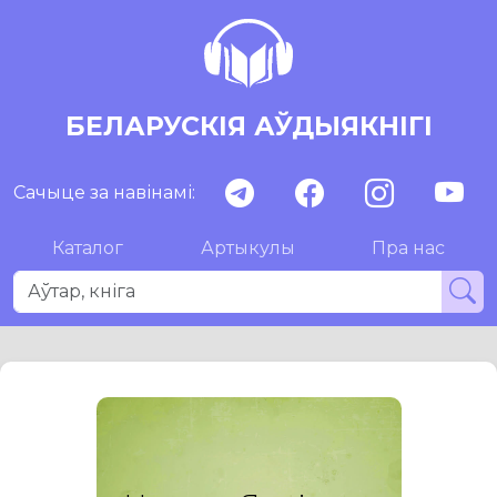
БЕЛАРУСКІЯ АЎДЫЯКНІГІ
Сачыце за навінамі:
Каталог
Артыкулы
Пра нас