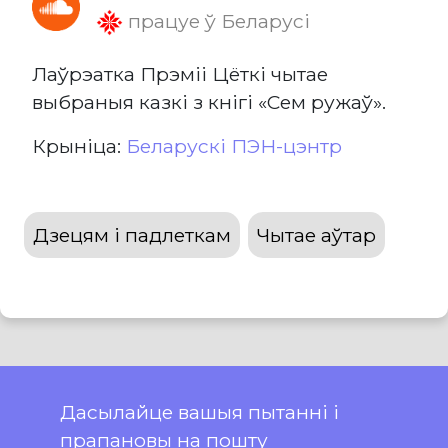
працуе ў Беларусі
Лаўрэатка Прэміі Цёткі чытае
выбраныя казкі з кнігі «Сем ружаў».
Крыніца:
Беларускі ПЭН-цэнтр
Дзецям і падлеткам
Чытае аўтар
Дасылайце вашыя пытанні і
прапановы на пошту