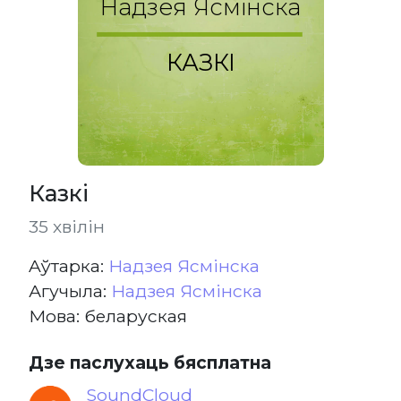
Надзея Ясмінска
КАЗКІ
Казкі
35 хвілін
Aўтарка:
Надзея Ясмінска
Агучыла:
Надзея Ясмінска
Мова: беларуская
Дзе паслухаць бясплатна
SoundCloud