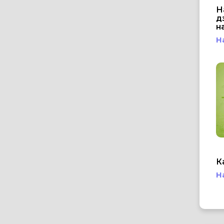
Н
д
н
Н
К
Н