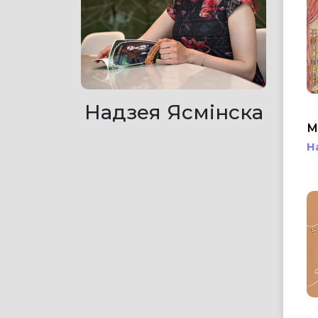
Надзея Ясмінска
М
Н