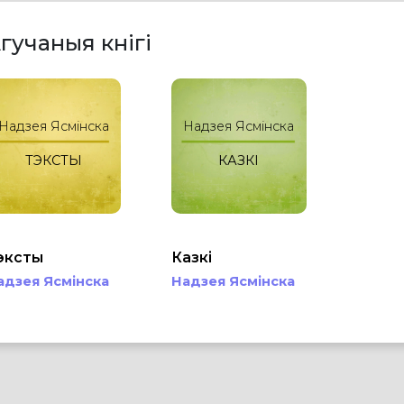
гучаныя кнігі
Надзея Ясмінска
Надзея Ясмінска
ТЭКСТЫ
КАЗКІ
эксты
Казкі
адзея Ясмінска
Надзея Ясмінска