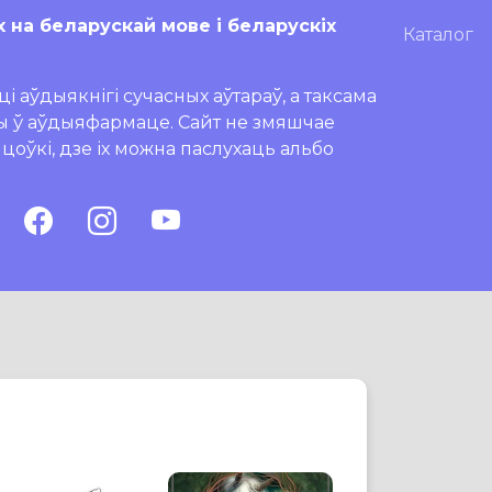
х на беларускай мове і беларускіх
Каталог
і аўдыякнігі сучасных аўтараў, а таксама
ры ў аўдыяфармаце. Сайт не змяшчае
ляцоўкі, дзе іх можна паслухаць альбо