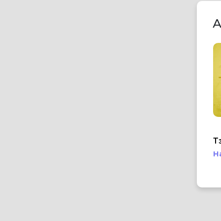
А
Т
Н