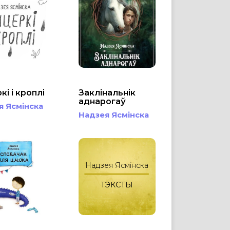
і і кроплі
Заклінальнік
аднарогаў
я Ясмінска
Надзея Ясмінска
Надзея Ясмінска
ТЭКСТЫ