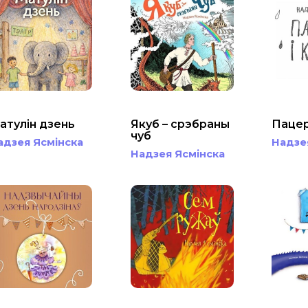
атулін дзень
Якуб – срэбраны
Пацерк
чуб
адзея Ясмінска
Надзе
Надзея Ясмінска