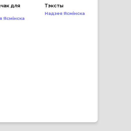
чак для
Тэксты
а
Надзея Ясмінска
я Ясмінска