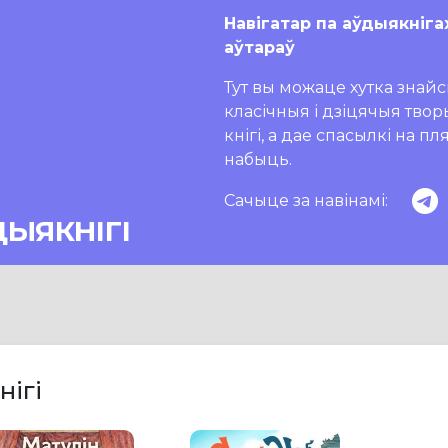
Навігатар па аўдыякніга
аўтараў
Тут вы можаце хутка знайсц
класічныя і дзіцячыя тво
кнігі, а дае спасылкі на п
набыць.
Сачыце за навінамі:
ДЫЯКНІГІ
нігі