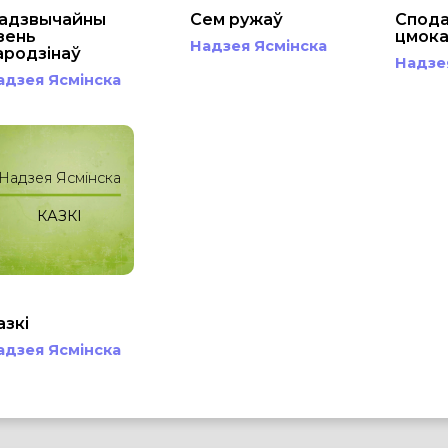
адзвычайны
Сем ружаў
Спода
зень
цмок
Надзея Ясмінска
ародзінаў
Надзе
адзея Ясмінска
Надзея Ясмінска
КАЗКІ
азкі
адзея Ясмінска