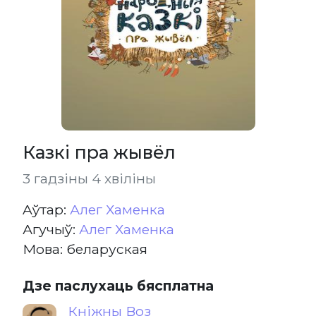
Казкі пра жывёл
3 гадзіны 4 хвіліны
Aўтар:
Алег Хаменка
Агучыў:
Алег Хаменка
Мова: беларуская
Дзе паслухаць бясплатна
Кніжны Воз