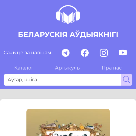
БЕЛАРУСКІЯ АЎДЫЯКНІГІ
Сачыце за навінамі:
Каталог
Артыкулы
Пра нас