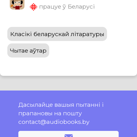
працуе ў Беларусі
Класікі беларускай літаратуры
Чытае аўтар
Дасылайце вашыя пытанні і
прапановы на пошту
contact@audiobooks.by