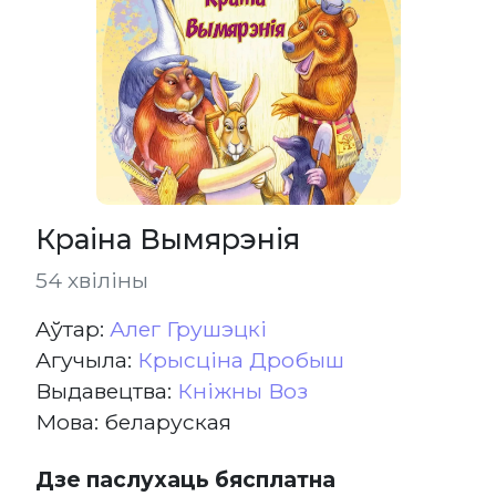
Краіна Вымярэнія
54 хвіліны
Aўтар:
Алег Грушэцкі
Агучыла:
Крысціна Дробыш
Выдавецтва:
Кніжны Воз
Мова: беларуская
Дзе паслухаць бясплатна