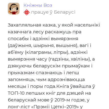
Кніжны Воз
працуе ў Беларусі
Захапляльная казка, у якой насельнікі
казачнага лесу раскажуць пра
спосабы і адзінкі вымярэння
(даўжыня, шырыня, вышыня), вагі і
аб’ёму (кілаграмы, літры), адзінкі
вымярэння часу (гадзіны, хвіліны), а
дзякуючы беларускім прымаўкам і
прыказкам спазнаюць і лепш
запомняць, чым адрозніваюцца
месяцы і поры года.Кніга ўвайшла ў
ТОП-10 лепшых кніг для дзяцей на
беларускай мове ў 2019-м годзе, у
лонг-ліст «Прэміі Цёткі–2019» у