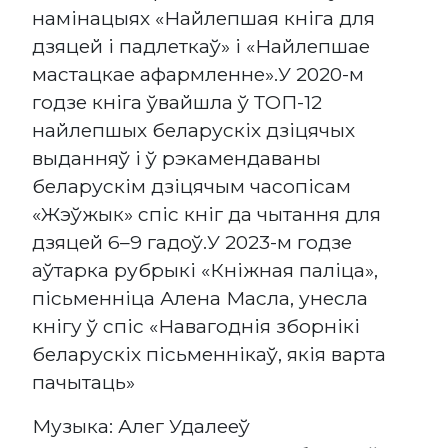
намінацыях «Найлепшая кніга для
дзяцей і падлеткаў» і «Найлепшае
мастацкае афармленне».У 2020-м
годзе кніга ўвайшла ў ТОП-12
найлепшых беларускіх дзіцячых
выданняў і ў рэкамендаваны
беларускім дзіцячым часопісам
«Жэўжык» спіс кніг да чытання для
дзяцей 6–9 гадоў.У 2023-м годзе
аўтарка рубрыкі «Кніжная паліца»,
пісьменніца Алена Масла, унесла
кнігу ў спіс «Навагоднія зборнікі
беларускіх пісьменнікаў, якія варта
пачытаць»
Музыка: Алег Удалееў