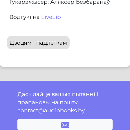
Гукарэжысёр: Аляксер Безбаранаў
Водгукі на
LiveLib
Дзецям і падлеткам
Дасылайце вашыя пытанні і
прапановы на пошту
contact@audiobooks.by