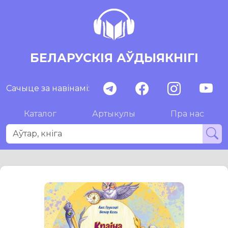
БЕЛАРУСКІЯ АЎДЫЯКНІГІ
Сачыце за навінамі:
Каталог
Артыкулы
Пра нас