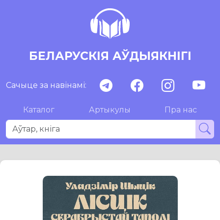
БЕЛАРУСКІЯ АЎДЫЯКНІГІ
Сачыце за навінамі:
Каталог
Артыкулы
Пра нас