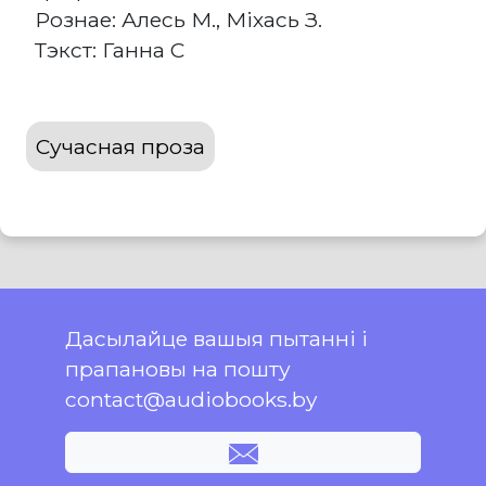
Рознае: Алесь М., Міхась З.
Тэкст: Ганна С
Сучасная проза
Дасылайце вашыя пытанні і
прапановы на пошту
contact@audiobooks.by