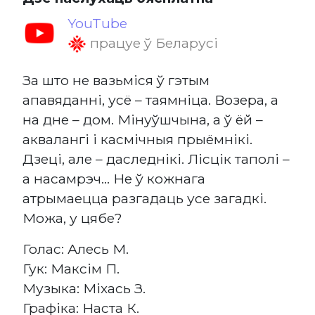
YouTube
працуе ў Беларусі
За што не вазьміся ў гэтым
апавяданні, усё – таямніца. Возера, а
на дне – дом. Мінуўшчына, а ў ёй –
аквалангі і касмічныя прыёмнікі.
Дзеці, але – даследнікі. Лісцік таполі –
а насамрэч... Не ў кожнага
атрымаецца разгадаць усе загадкі.
Можа, у цябе?
Голас: Алесь М.
Гук: Максім П.
Музыка: Міхась З.
Графіка: Наста К.