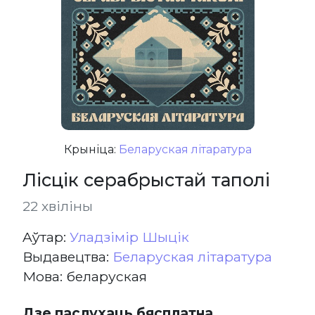
Крыніца:
Беларуская літаратура
Лісцік серабрыстай таполі
22 хвіліны
Aўтар:
Уладзімір Шыцік
Выдавецтва:
Беларуская літаратура
Мова: беларуская
Дзе паслухаць бясплатна