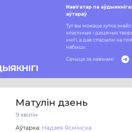
Навігатар па аўдыякніга
аўтараў
Тут вы можаце хутка знайсц
класічныя і дзіцячыя тво
кнігі, а дае спасылкі на п
набыць.
Сачыце за навінамі:
ДЫЯКНІГІ
Матулін дзень
9 хвілін
Aўтарка:
Надзея Ясмінска