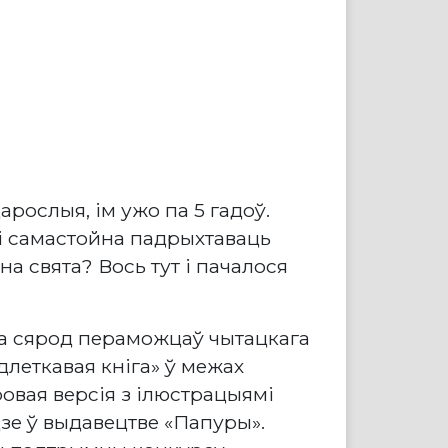
арослыя, ім ужо па 5 гадоў.
 самастойна падрыхтаваць
на свята? Вось тут і пачалося
ла сярод пераможцаў чытацкага
длеткавая кніга» ў межах
овая версія з ілюстрацыямі
зе ў выдавецтве «Папуры».