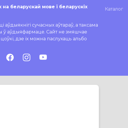
х на беларускай мове і беларускіх
Каталог
і аўдыякнігі сучасных аўтараў, а таксама
ры ў аўдыяфармаце. Сайт не змяшчае
ляцоўкі, дзе іх можна паслухаць альбо