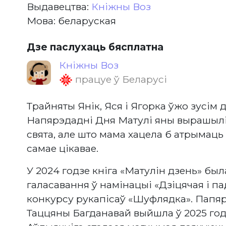
Выдавецтва:
Кніжны Воз
Мова: беларуская
Дзе паслухаць бясплатна
Кніжны Воз
працуе ў Беларусі
Трайняты Янік, Яся і Ягорка ўжо зусім д
Напярэдадні Дня Матулі яны вырашылі
свята, але што мама хацела б атрымаць 
самае цікавае.
У 2024 годзе кніга «Матулін дзень» бы
галасавання ў намінацыі «Дзіцячая і па
конкурсу рукапісаў «Шуфлядка». Папяр
Таццяны Багданавай выйшла ў 2025 год