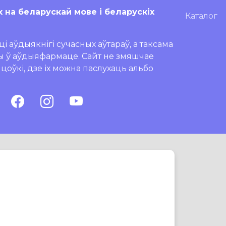
х на беларускай мове і беларускіх
Каталог
і аўдыякнігі сучасных аўтараў, а таксама
ры ў аўдыяфармаце. Сайт не змяшчае
ляцоўкі, дзе іх можна паслухаць альбо