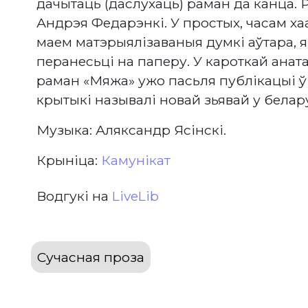
дачытаць (даслухаць) раман да канца. 
Андрэя Федарэнкі. У простых, часам хаа
маем матэрыялізаваныя думкі аўтара, 
перанесьці на паперу. У кароткай аната
раман «Мяжа» ужо пасьля публікацыі ў
крытыкі называлі новай зьявай у белар
Музыка: Аляксандр Ясінскі.
Крыніца:
Камунікат
Водгукі на
LiveLib
Сучасная проза