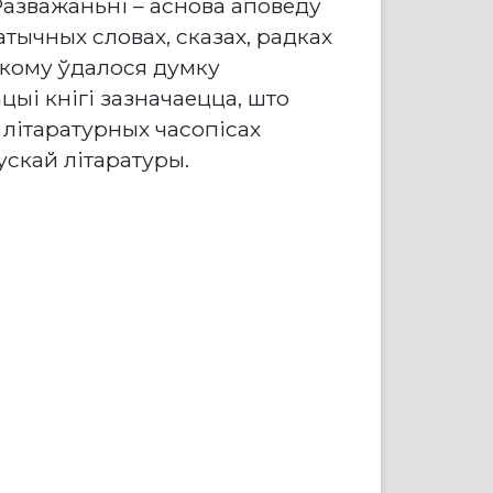
Разважаньні – аснова аповеду
тычных словах, сказах, радках
якому ўдалося думку
цыі кнігі зазначаецца, што
 літаратурных часопісах
ускай літаратуры.