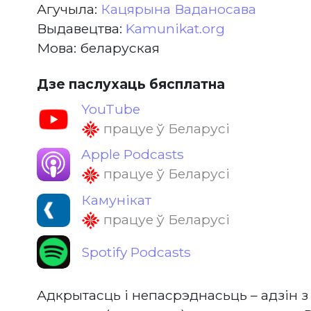
Агучыла:
Кацярына Ваданосава
Выдавецтва:
Kamunikat.org
Мова: беларуская
Дзе паслухаць бясплатна
YouTube
працуе ў Беларусі
Apple Podcasts
працуе ў Беларусі
Камунікат
працуе ў Беларусі
Spotify Podcasts
Адкрытасць і непасрэднасьць – адзін 