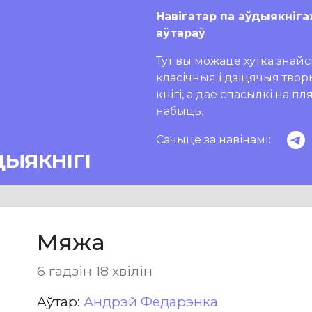
Навігатар па аўдыякніга
аўтараў
Тут вы можаце хутка знайсц
класічныя і дзіцячыя тво
кнігі, а дае спасылкі на п
набыць.
Сачыце за навінамі:
ДЫЯКНІГІ
Мяжа
6 гадзін 18 хвілін
Aўтар:
Андрэй Федарэнка