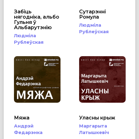
Забіць
Сутарэнні
нягодніка, альбо
Ромула
Гульня ў
Людміла
Альбарутэнію
Рублеўская
Людміла
Рублеўская
Мяжа
Уласны крыж
Андрэй
Маргарыта
Федарэнка
Латышкевіч