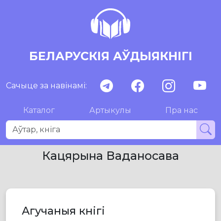
БЕЛАРУСКІЯ АЎДЫЯКНІГІ
Сачыце за навінамі:
Каталог
Артыкулы
Пра нас
Кацярына Ваданосава
Агучаныя кнігі