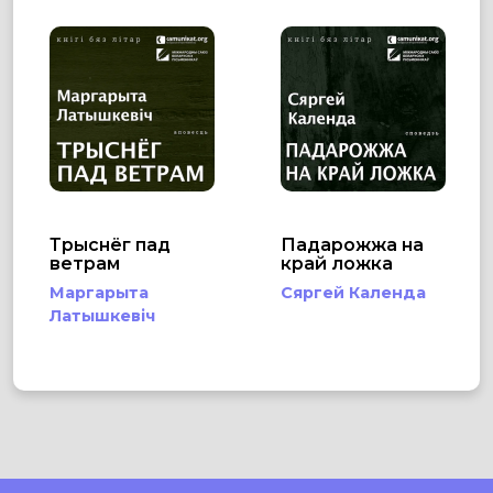
Трыснёг пад
Падарожжа на
ветрам
край ложка
Маргарыта
Сяргей Календа
Латышкевіч