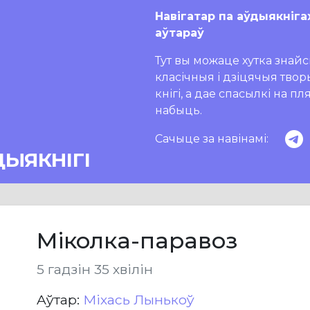
Навігатар па аўдыякніга
аўтараў
Тут вы можаце хутка знайсц
класічныя і дзіцячыя тво
кнігі, а дае спасылкі на п
набыць.
Сачыце за навінамі:
ДЫЯКНІГІ
Міколка-паравоз
5 гадзін 35 хвілін
Aўтар:
Міхась Лынькоў