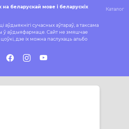
х на беларускай мове і беларускіх
Каталог
і аўдыякнігі сучасных аўтараў, а таксама
ры ў аўдыяфармаце. Сайт не змяшчае
ляцоўкі, дзе іх можна паслухаць альбо