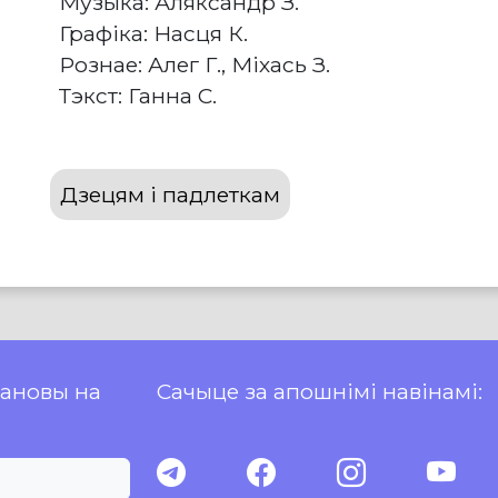
Музыка: Аляксандр З.
Графіка: Насця К.
Рознае: Алег Г., Міхась З.
Тэкст: Ганна С.
Дзецям і падлеткам
пановы на
Сачыце за апошнімі навінамі: