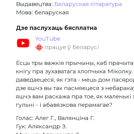
Выдавецтва:
Беларуская літаратура
Мова: беларуская
Дзе паслухаць бясплатна
YouTube
працуе ў Беларусі
Ёсць тры важкія прычыны, каб прачыта
кнігу пра зухаватага хлопчыка Міколку
даведаецеся, як гэта - мець дом пасяр
дзе яшчэ вы так пасмяецеся з небарака
яшчэ вам раскажа пра тое, як маленькі
гульні - і абавязкова перамагае?
Голас: Алег Г., Валянціна Г.
Гук: Аляксандр З.