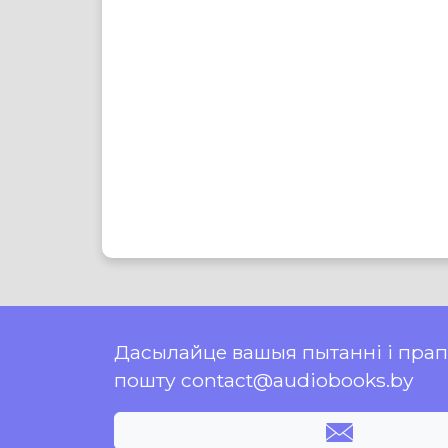
Дасылайце вашыя пытанні і пра
пошту contact@audiobooks.by