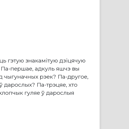
ць гэтую знакамітую дзіцячую
. Па-першае, адкуль яшчэ вы
од чыгуначных рэек? Па-другое,
ў дарослых? Па-трэцяе, хто
 хлопчык гуляе ў дарослыя