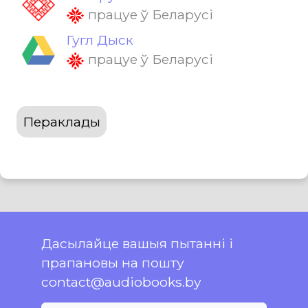
працуе ў Беларусі
Гугл Дыск
працуе ў Беларусі
Пераклады
Дасылайце вашыя пытанні і
прапановы на пошту
contact@audiobooks.by