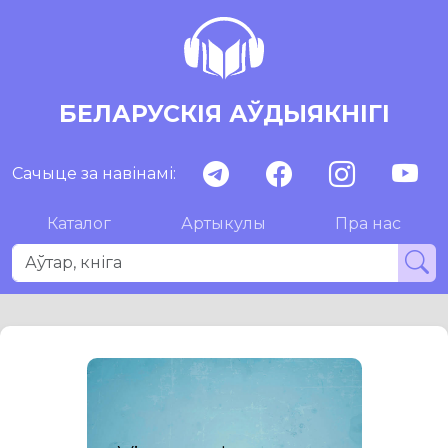
БЕЛАРУСКІЯ АЎДЫЯКНІГІ
Сачыце за навінамі:
Каталог
Артыкулы
Пра нас