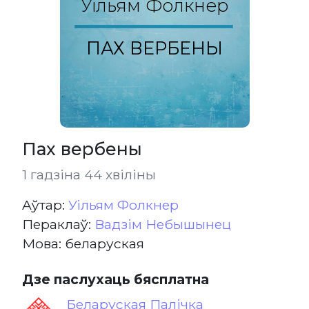
Уільям Фолкнер
ПАХ ВЕРБЕНЫ
Пах вербены
1 гадзіна 44 хвіліны
Aўтар:
Уільям Фолкнер
Пераклаў:
Вадзім Небышынец
Мова: беларуская
Дзе паслухаць бясплатна
Беларуская Палічка