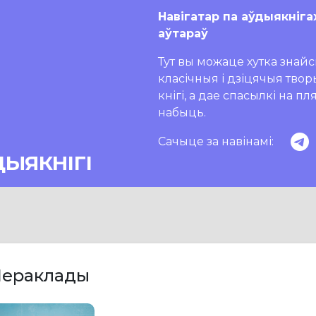
Навігатар па аўдыякніга
аўтараў
Тут вы можаце хутка знайсц
класічныя і дзіцячыя тво
кнігі, а дае спасылкі на п
набыць.
Сачыце за навінамі:
ДЫЯКНІГІ
ераклады