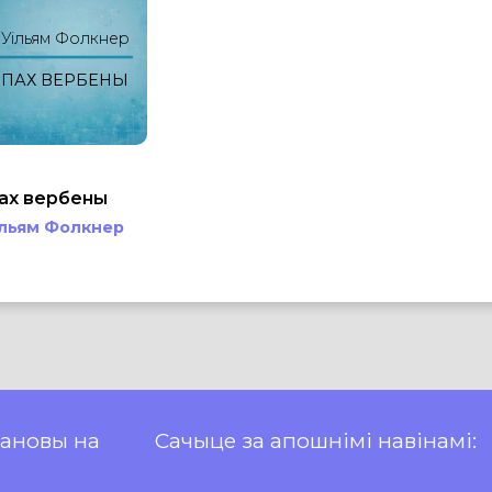
Уільям Фолкнер
ПАХ ВЕРБЕНЫ
ах вербены
ільям Фолкнер
пановы на
Сачыце за апошнімі навінамі: