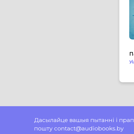
П
У
Дасылайце вашыя пытанні і пра
пошту contact@audiobooks.by