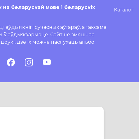
х на беларускай мове і беларускіх
Каталог
і аўдыякнігі сучасных аўтараў, а таксама
ры ў аўдыяфармаце. Сайт не змяшчае
ляцоўкі, дзе іх можна паслухаць альбо