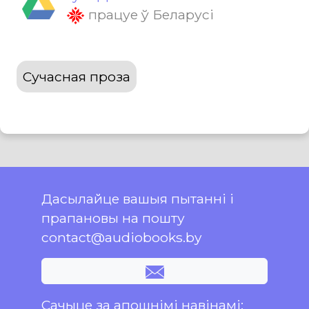
працуе ў Беларусі
Сучасная проза
Дасылайце вашыя пытанні і
прапановы на пошту
contact@audiobooks.by
Сачыце за апошнімі навінамі: