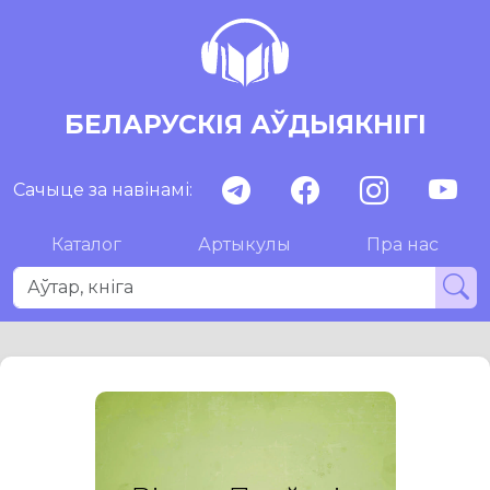
БЕЛАРУСКІЯ АЎДЫЯКНІГІ
Сачыце за навінамі:
Каталог
Артыкулы
Пра нас