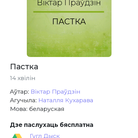
Віктар Праўдзін
ПАСТКА
Пастка
14 хвілін
Aўтар:
Віктар Праўдзін
Агучыла:
Наталля Кухарава
Мова: беларуская
Дзе паслухаць бясплатна
Гугл Дыск