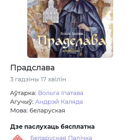
Прадслава
3 гадзіны 17 хвілін
Aўтарка:
Вольга Іпатава
Агучыў:
Андрэй Каляда
Мова: беларуская
Дзе паслухаць бясплатна
Беларуская Палічка