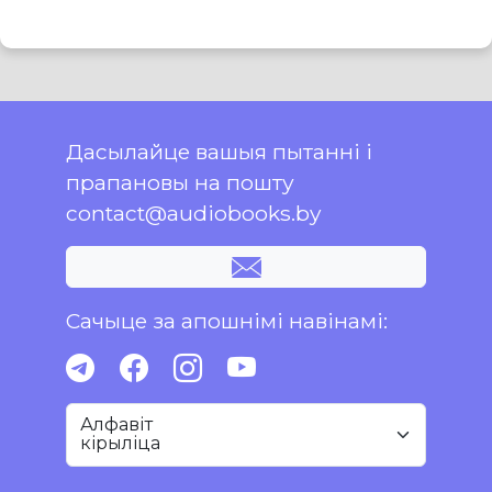
Дасылайце вашыя пытанні і
прапановы на пошту
contact@audiobooks.by
Сачыце за апошнімі навінамі:
Алфавіт