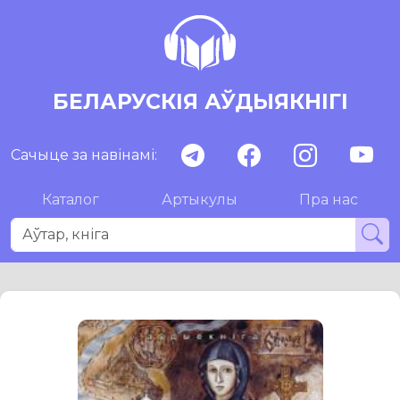
БЕЛАРУСКІЯ АЎДЫЯКНІГІ
Сачыце за навінамі:
Каталог
Артыкулы
Пра нас