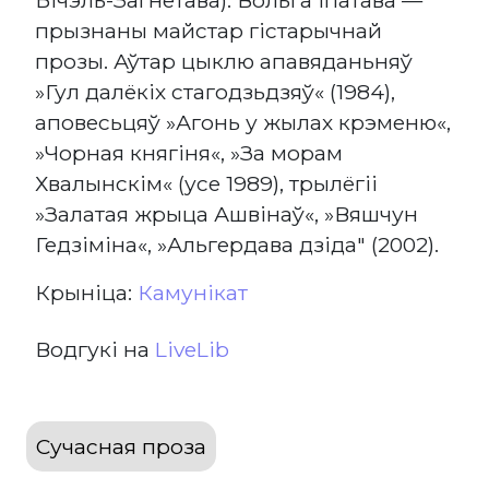
прызнаны майстар гістарычнай
прозы. Аўтар цыклю апавяданьняў
»Гул далёкіх стагодзьдзяў« (1984),
аповесьцяў »Агонь у жылах крэменю«,
»Чорная княгіня«, »За морам
Хвалынскім« (усе 1989), трылёгіі
»Залатая жрыца Ашвінаў«, »Вяшчун
Гедзіміна«, »Альгердава дзіда" (2002).
Крыніца:
Камунікат
Водгукі на
LiveLib
Сучасная проза