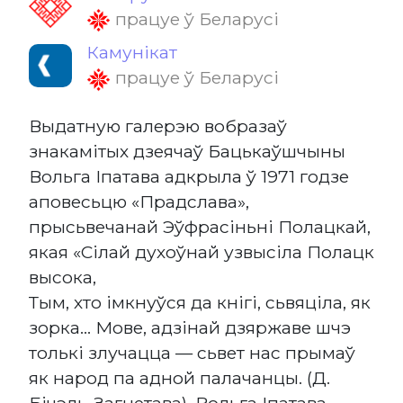
працуе ў Беларусі
Камунікат
працуе ў Беларусі
Выдатную галерэю вобразаў
знакамітых дзеячаў Бацькаўшчыны
Вольга Іпатава адкрыла ў 1971 годзе
аповесьцю «Прадслава»,
прысьвечанай Эўфрасіньні Полацкай,
якая «Сілай духоўнай узвысіла Полацк
высока,
Тым, хто імкнуўся да кнігі, сьвяціла, як
зорка... Мове, адзінай дзяржаве шчэ
толькі злучацца — сьвет нас прымаў
як народ па адной палачанцы. (Д.
Бічэль-Загнетава). Вольга Іпатава —