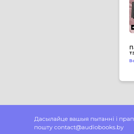
П
т
В
Дасылайце вашыя пытанні і пра
пошту contact@audiobooks.by