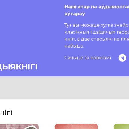
Навігатар па аўдыякніга
аўтараў
Тут вы можаце хутка знайсц
класічныя і дзіцячыя тво
кнігі, а дае спасылкі на п
набыць.
Сачыце за навінамі:
ДЫЯКНІГІ
нігі