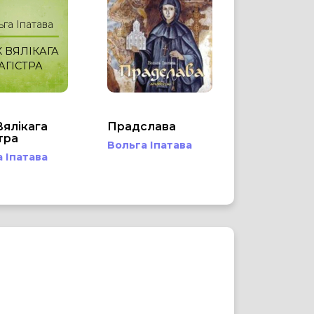
га Іпатава
 ВЯЛІКАГА
АГІСТРА
Вялікага
Прадслава
тра
Вольга Іпатава
 Іпатава