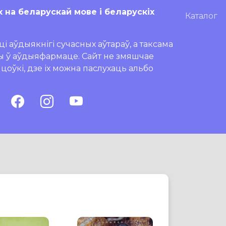
х на беларускай мове і беларускіх
Каталог
і аўдыякнігі сучасных аўтараў, а таксама
ры ў аўдыяфармаце. Сайт не змяшчае
ляцоўкі, дзе іх можна паслухаць альбо