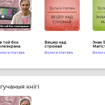
Вольга Іпатава
Воль
ВЕЦЕР НАД
ЗНАК
СТРОМАЙ
М
а той бок
Вецер над
Знак 
элеэкрана
стромай
Магіс
ольга Іпатава
Вольга Іпатава
Вольга
гучаныя кнігі