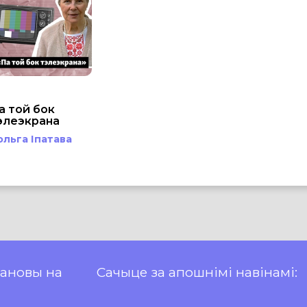
а той бок
элеэкрана
ольга Іпатава
пановы на
Сачыце за апошнімі навінамі: