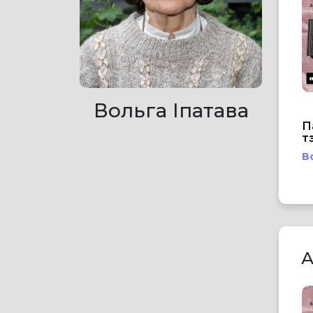
Вольга Іпатава
П
т
В
А