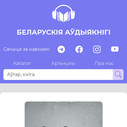
БЕЛАРУСКІЯ АЎДЫЯКНІГІ
Сачыце за навінамі:
Каталог
Артыкулы
Пра нас