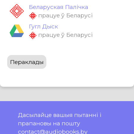
Беларуская Палічка
працуе ў Беларусі
Гугл Дыск
працуе ў Беларусі
Пераклады
Дасылайце вашыя пытанні і
прапановы на пошту
contact@audiobooks.by