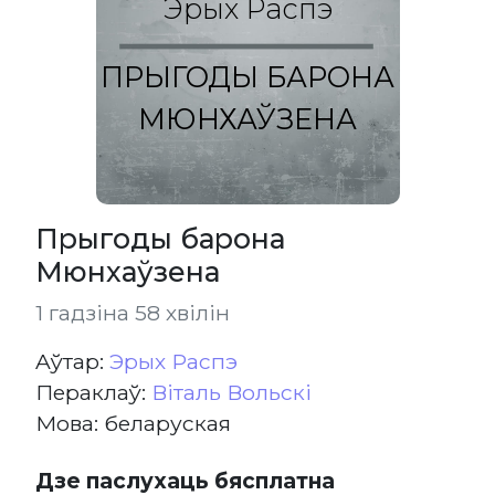
Эрых Распэ
ПРЫГОДЫ БАРОНА
МЮНХАЎЗЕНА
Прыгоды барона
Мюнхаўзена
1 гадзіна 58 хвілін
Aўтар:
Эрых Распэ
Пераклаў:
Віталь Вольскі
Мова: беларуская
Дзе паслухаць бясплатна