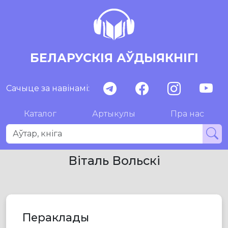
БЕЛАРУСКІЯ АЎДЫЯКНІГІ
Сачыце за навінамі:
Каталог
Артыкулы
Пра нас
Віталь Вольскі
Пераклады