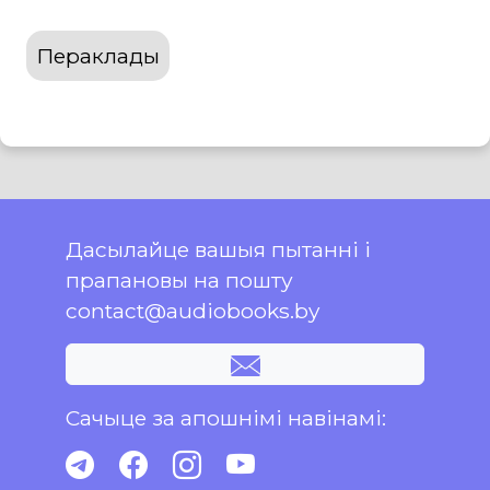
Пераклады
Дасылайце вашыя пытанні і
прапановы на пошту
contact@audiobooks.by
Сачыце за апошнімі навінамі: