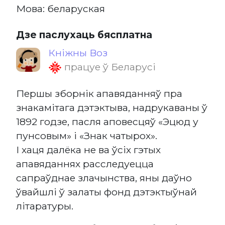
Мова: беларуская
Дзе паслухаць бясплатна
Кніжны Воз
працуе ў Беларусі
Першы зборнік апавяданняў пра
знакамітага дэтэктыва, надрукаваны ў
1892 годзе, пасля аповесцяў «Эцюд у
пунсовым» і «Знак чатырох».
І хаця далёка не ва ўсіх гэтых
апавяданнях расследуецца
сапраўднае злачынства, яны даўно
ўвайшлі ў залаты фонд дэтэктыўнай
літаратуры.