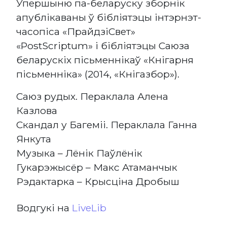
Упершыню па-беларуску зборнік
апублікаваны ў бібліятэцы інтэрнэт-
часопіса «ПрайдзіСвет»
«PostScriptum» і бібліятэцы Саюза
беларускіх пісьменнікаў «Кнігарня
пісьменніка» (2014, «Кнігазбор»).
Саюз рудых. Пераклала Алена
Казлова
Скандал у Багеміі. Пераклала Ганна
Янкута
Музыка – Лёнік Паўлёнік
Гукарэжысёр – Макс Атаманчык
Рэдактарка – Крысціна Дробыш
Водгукі на
LiveLib