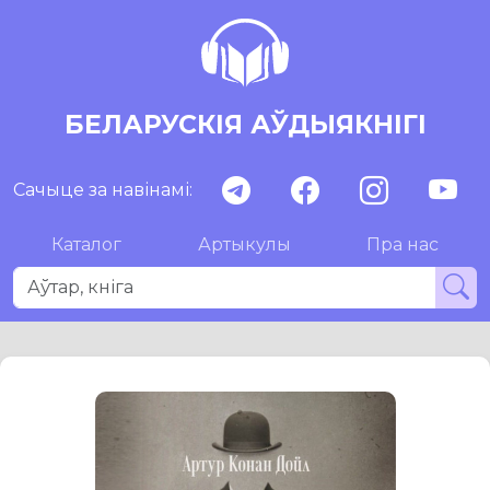
БЕЛАРУСКІЯ АЎДЫЯКНІГІ
Сачыце за навінамі:
Каталог
Артыкулы
Пра нас