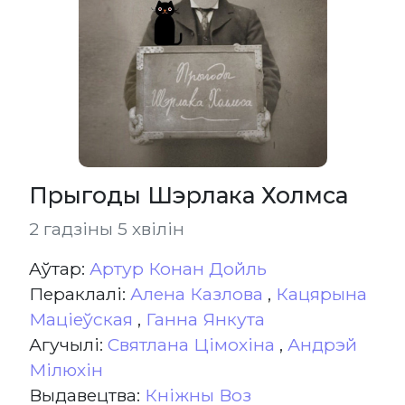
Прыгоды Шэрлака Холмса
2 гадзіны 5 хвілін
Aўтар:
Артур Конан Дойль
Пераклалі:
Алена Казлова
,
Кацярына
Маціеўская
,
Ганна Янкута
Агучылі:
Святлана Цімохіна
,
Андрэй
Мілюхін
Выдавецтва:
Кніжны Воз