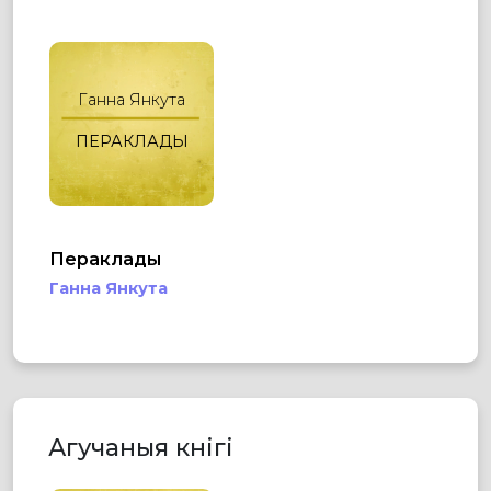
Ганна Янкута
ПЕРАКЛАДЫ
Пераклады
Ганна Янкута
Агучаныя кнігі