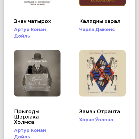
Знак чатырох
Калядны харал
Артур Конан
Чарлз Дыкенс
Дойль
Прыгоды
Замак Отранта
Шэрлака
Хорас Ўолпал
Холмса
Артур Конан
Дойль