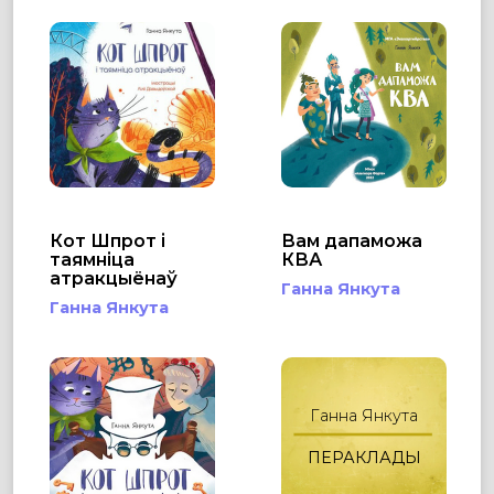
Кот Шпрот і
Вам дапаможа
таямніца
КВА
атракцыёнаў
Ганна Янкута
Ганна Янкута
Ганна Янкута
ПЕРАКЛАДЫ