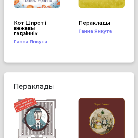
Кот Шпрот і
Пераклады
вежавы
Ганна Янкута
гадзіннік
Ганна Янкута
Пераклады