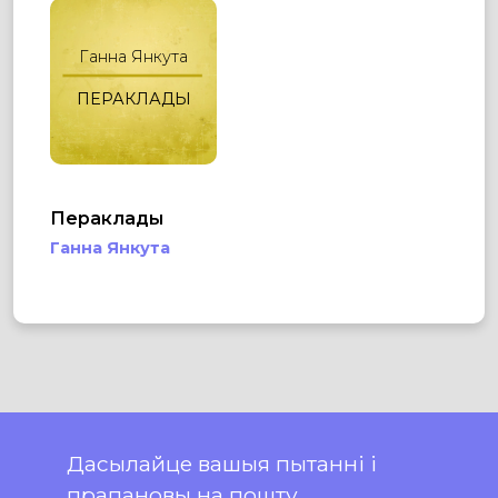
Ганна Янкута
ПЕРАКЛАДЫ
Пераклады
Ганна Янкута
Дасылайце вашыя пытанні і
прапановы на пошту