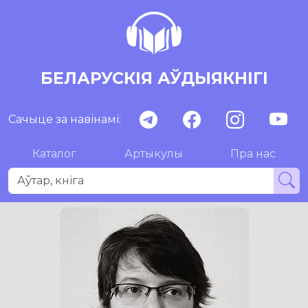
БЕЛАРУСКІЯ АЎДЫЯКНІГІ
Сачыце за навінамі:
Каталог
Артыкулы
Пра нас