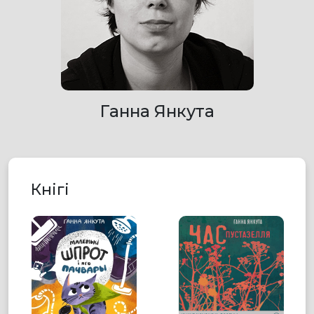
Ганна Янкута
Кнігі