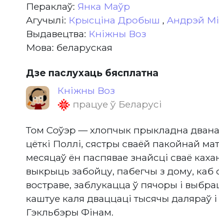
Пераклаў:
Янка Маўр
Агучылі:
Крысціна Дробыш
,
Андрэй Мі
Выдавецтва:
Кніжны Воз
Мова: беларуская
Дзе паслухаць бясплатна
Кніжны Воз
працуе ў Беларусі
Том Соўэр — хлопчык прыкладна дванац
цёткі Поллі, сястры сваёй пакойнай мат
месяцаў ён паспявае знайсці сваё кахан
выкрыць забойцу, пабегчы з дому, каб 
востраве, заблукацца ў пячоры і выбрацц
каштуе каля дваццаці тысячы даляраў і
Гэкльбэры Фінам.