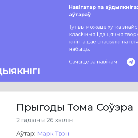
Навігатар па аўдыякніга
аўтараў
Тут вы можаце хутка знайсц
класічныя і дзіцячыя тво
кнігі, а дае спасылкі на п
набыць.
Сачыце за навінамі:
ДЫЯКНІГІ
Прыгоды Тома Соўэра
2 гадзіны 26 хвілін
Aўтар:
Марк Твэн