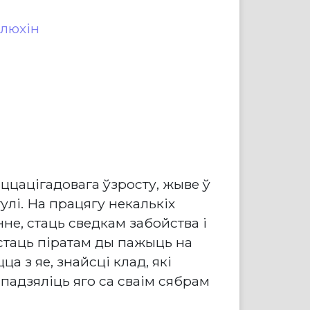
люхін
цацігадовага ўзросту, жыве ў
улі. На працягу некалькіх
не, стаць сведкам забойства і
стаць піратам ды пажыць на
а з яе, знайсці клад, які
 падзяліць яго са сваім сябрам