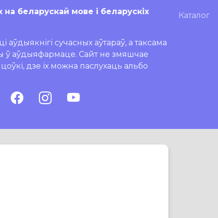
х на беларускай мове і беларускіх
Каталог
і аўдыякнігі сучасных аўтараў, а таксама
ры ў аўдыяфармаце. Сайт не змяшчае
ляцоўкі, дзе іх можна паслухаць альбо