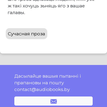
ж такі хочуць зьняць яго з вашае
галавы.
Сучасная проза
Дасылайце вашыя пытанні і
прапановы на пошту
contact@audiobooks.by