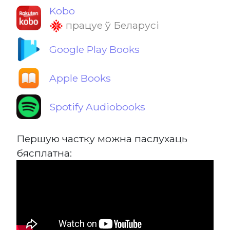
Kobo
працуе ў Беларусі
Google Play Books
Apple Books
Spotify Audiobooks
Першую частку можна паслухаць
бясплатна: