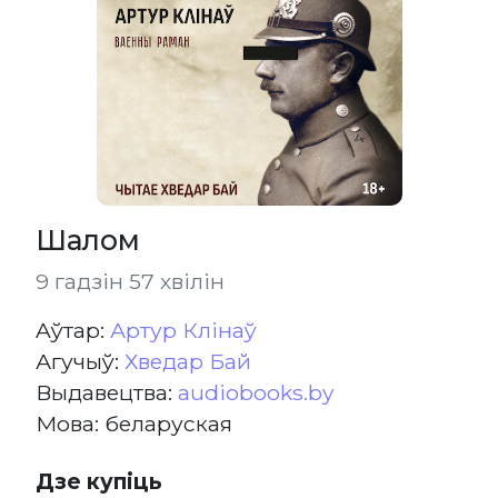
Шалом
9 гадзін 57 хвілін
Aўтар:
Артур Клінаў
Агучыў:
Хведар Бай
Выдавецтва:
audiobooks.by
Мова: беларуская
Дзе купіць