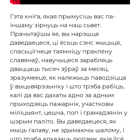
Гэта кніга, якая прымусіць вас па-
іншаму зірнуць на наш сьвет.
Прачытаўшы яе, вы нарэшце
даведаецеся, ці ёсьць сэнс жыцьця,
спасьцігнеце таямніцу праклёну
славянаў, навучыцеся зарабляць
дваццаць тысяч эўраў за месяц,
зразумееце, як належыць паводзіцца
ў выцьвярэзьніку і што трэба рабіць,
калі да вас дахаты адно за адным
прыходзяць пажарнік, участковы
міліцыянт, цешча, поп і грамадзянін у
шэрым паліто. Вы даведаецеся, як
мыць галаву, не здымаючы шалому, і
што трэба адказаць людзям, якія ўсё