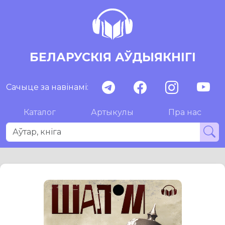
БЕЛАРУСКІЯ АЎДЫЯКНІГІ
Сачыце за навінамі:
Каталог
Артыкулы
Пра нас