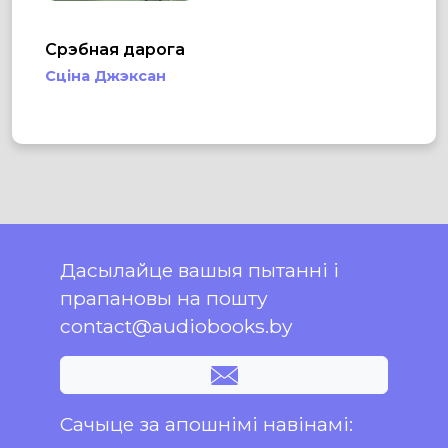
Срэбная дарога
Сціна Джэксан
Дасылайце вашыя пытанні і
прапановы на пошту
contact@audiobooks.by
Сачыце за апошнімі навінамі: