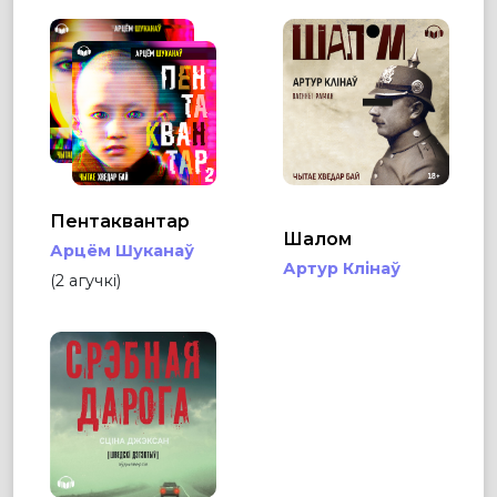
Пентаквантар
Шалом
Арцём Шуканаў
Артур Клінаў
(2 агучкі)