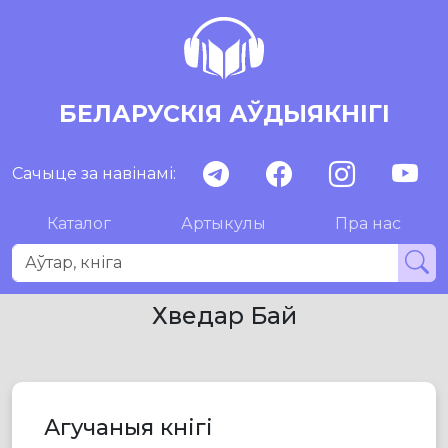
БЕЛАРУСКІЯ АЎДЫЯКНІГІ
Сачыце за навінамі:
Каталог
Артыкулы
Пра нас
Хведар Бай
Агучаныя кнігі