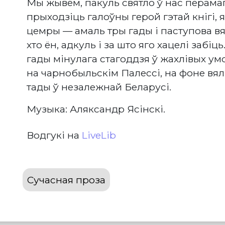
Мы жывём, пакуль святло ў нас перама
прыходзіць галоўны герой гэтай кнігі,
цемры — амаль тры гады і паступова в
хто ён, адкуль і за што яго хацелі забі
гады мінулага стагоддзя ў жахлівых ум
на чарнобыльскім Палессі, на фоне вял
тады ў незалежнай Беларусі.
Музыка: Аляксандр Ясінскі.
Водгукі на
LiveLib
Сучасная проза