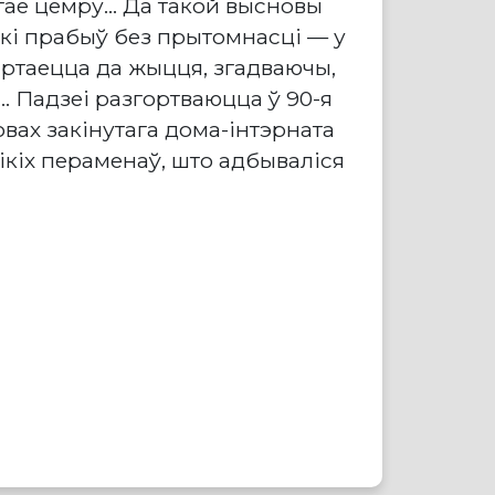
гае цемру… Да такой высновы
 які прабыў без прытомнасці — у
яртаецца да жыцця, згадваючы,
ць… Падзеі разгортваюцца ў 90-я
овах закінутага дома-інтэрната
ікіх пераменаў, што адбываліся