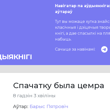
Навігатар па аўдыякніга
аўтараў
Тут вы можаце хутка знайсц
класічныя і дзіцячыя тво
кнігі, а дае спасылкі на п
набыць.
Сачыце за навінамі:
ДЫЯКНІГІ
Спачатку была цемра
8 гадзін 3 хвіліны
Aўтар:
Барыс Пятровіч