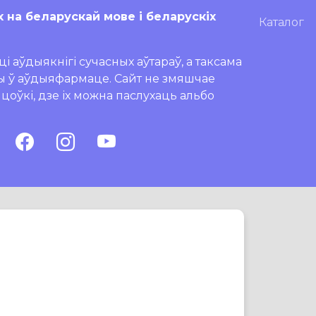
х на беларускай мове і беларускіх
Каталог
і аўдыякнігі сучасных аўтараў, а таксама
ры ў аўдыяфармаце. Сайт не змяшчае
ляцоўкі, дзе іх можна паслухаць альбо