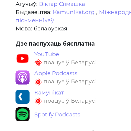
Агучыў:
Віктар Сямашка
Выдавецтва:
Kamunikat.org
,
Міжнародн
пісьменнікаў
Мова: беларуская
Дзе паслухаць бясплатна
YouTube
працуе ў Беларусі
Apple Podcasts
працуе ў Беларусі
Камунікат
працуе ў Беларусі
Spotify Podcasts