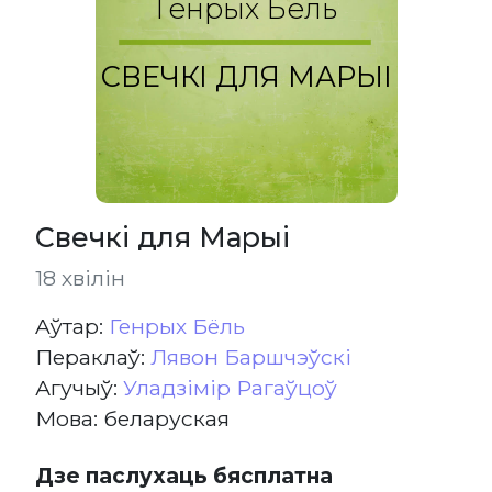
Генрых Бёль
СВЕЧКІ ДЛЯ МАРЫІ
Свечкі для Марыі
18 хвілін
Aўтар:
Генрых Бёль
Пераклаў:
Лявон Баршчэўскі
Агучыў:
Уладзімір Рагаўцоў
Мова: беларуская
Дзе паслухаць бясплатна