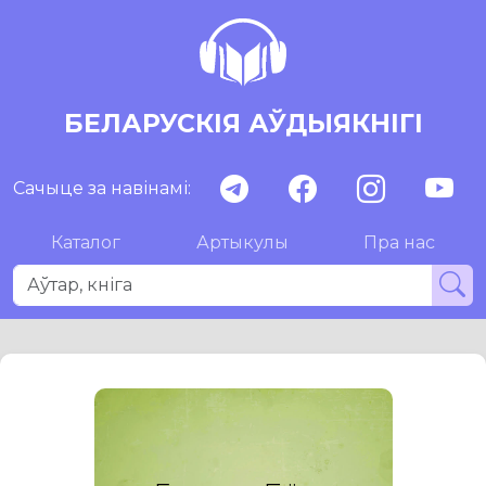
БЕЛАРУСКІЯ АЎДЫЯКНІГІ
Сачыце за навінамі:
Каталог
Артыкулы
Пра нас