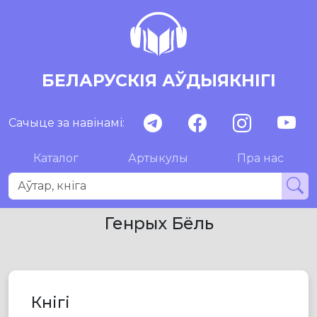
БЕЛАРУСКІЯ АЎДЫЯКНІГІ
Сачыце за навінамі:
Каталог
Артыкулы
Пра нас
Генрых Бёль
Кнігі