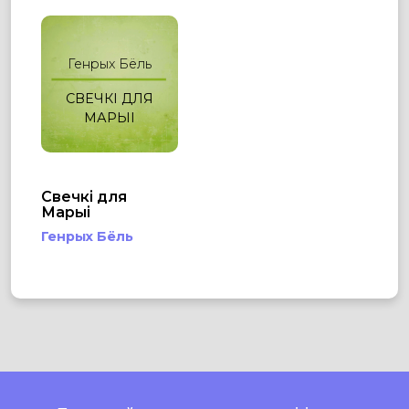
Генрых Бёль
СВЕЧКІ ДЛЯ
МАРЫІ
Свечкі для
Марыі
Генрых Бёль