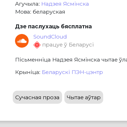
Агучыла:
Надзея Ясмінска
Мова: беларуская
Дзе паслухаць бясплатна
SoundCloud
працуе ў Беларусі
Пісьменніца Надзея Ясмінска чытае ўл
Крыніца:
Беларускі ПЭН-цэнтр
Сучасная проза
Чытае аўтар