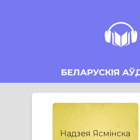
БЕЛАРУСКІЯ АЎ
Надзея Ясмінска