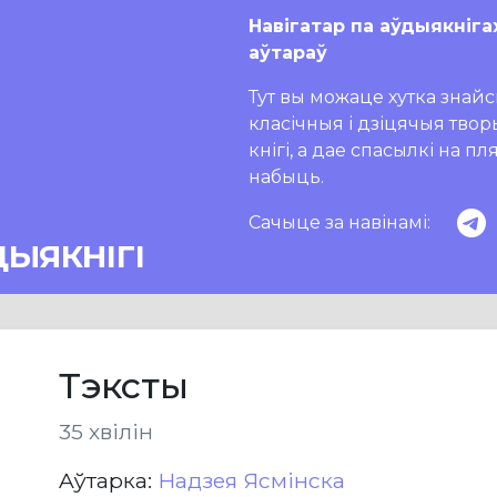
Навігатар па аўдыякніга
аўтараў
Тут вы можаце хутка знайсц
класічныя і дзіцячыя тво
кнігі, а дае спасылкі на п
набыць.
Сачыце за навінамі:
ДЫЯКНІГІ
Тэксты
35 хвілін
Aўтарка:
Надзея Ясмінска