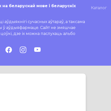
х на беларускай мове і беларускіх
Каталог
і аўдыякнігі сучасных аўтараў, а таксама
ры ў аўдыяфармаце. Сайт не змяшчае
ляцоўкі, дзе іх можна паслухаць альбо