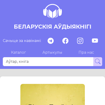
БЕЛАРУСКІЯ АЎДЫЯКНІГІ
Сачыце за навінамі:
Каталог
Артыкулы
Пра нас