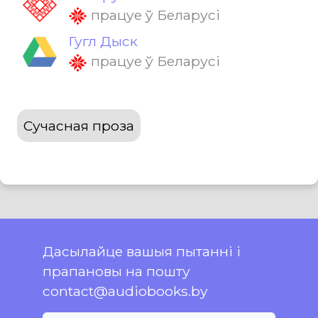
працуе ў Беларусі
Гугл Дыск
працуе ў Беларусі
Сучасная проза
Дасылайце вашыя пытанні і
прапановы на пошту
contact@audiobooks.by