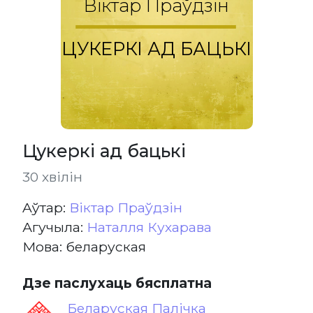
Віктар Праўдзін
ЦУКЕРКІ АД БАЦЬКІ
Цукеркі ад бацькі
30 хвілін
Aўтар:
Віктар Праўдзін
Агучыла:
Наталля Кухарава
Мова: беларуская
Дзе паслухаць бясплатна
Беларуская Палічка