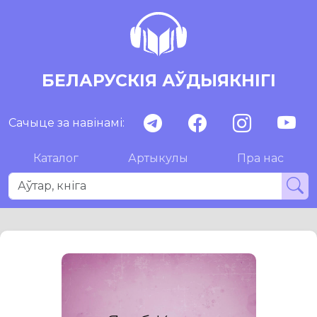
БЕЛАРУСКІЯ АЎДЫЯКНІГІ
Сачыце за навінамі:
Каталог
Артыкулы
Пра нас