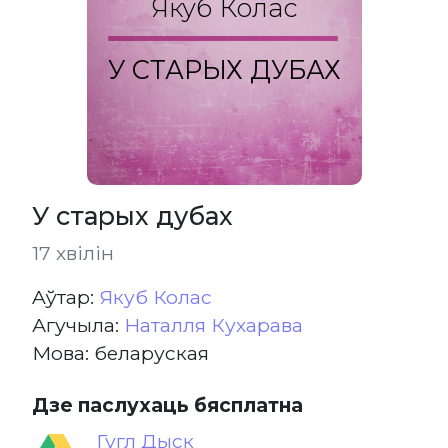
Якуб Колас
У СТАРЫХ ДУБАХ
У старых дубах
17 хвілін
Aўтар:
Якуб Колас
Агучыла:
Наталля Кухарава
Мова: беларуская
Дзе паслухаць бясплатна
Гугл Дыск