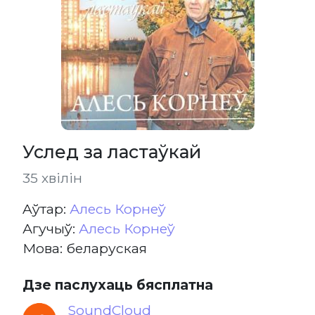
Услед за ластаўкай
35 хвілін
Aўтар:
Алесь Корнеў
Агучыў:
Алесь Корнеў
Мова: беларуская
Дзе паслухаць бясплатна
SoundCloud