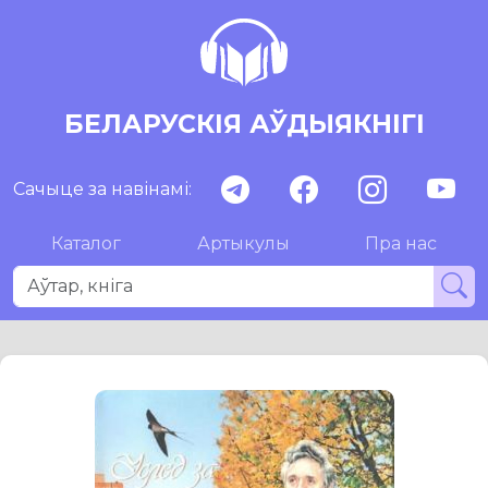
БЕЛАРУСКІЯ АЎДЫЯКНІГІ
Сачыце за навінамі:
Каталог
Артыкулы
Пра нас