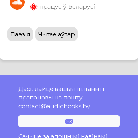
працуе ў Беларусі
Паэзія
Чытае аўтар
Дасылайце вашыя пытанні і
прапановы на пошту
contact@audiobooks.by
Сачыце за апошнімі навінамі: