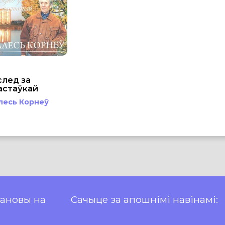
след за
астаўкай
лесь Корнеў
пановы на
Сачыце за апошнімі навінамі: