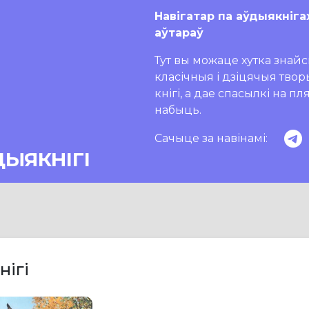
Навігатар па аўдыякніга
аўтараў
Тут вы можаце хутка знайсц
класічныя і дзіцячыя тво
кнігі, а дае спасылкі на п
набыць.
Сачыце за навінамі:
ДЫЯКНІГІ
нігі