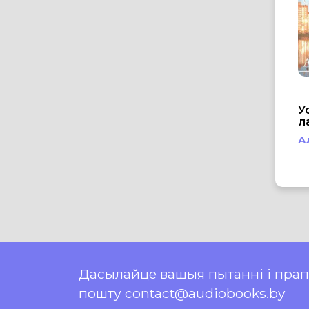
У
л
А
Дасылайце вашыя пытанні і пра
пошту contact@audiobooks.by