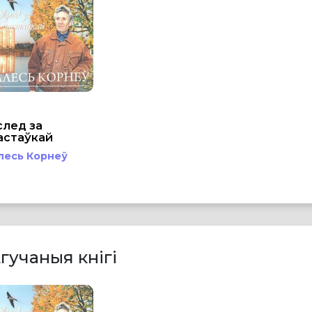
след за
астаўкай
лесь Корнеў
гучаныя кнігі