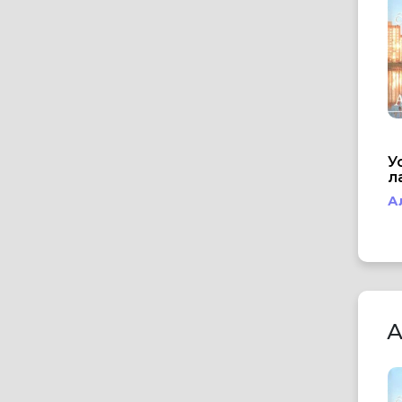
У
л
А
А