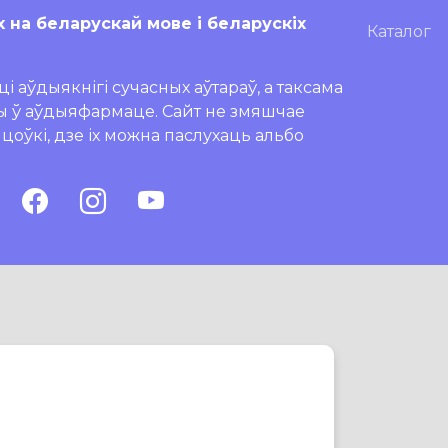
х на беларускай мове і беларускіх
Каталог
і аўдыякнігі сучасных аўтараў, а таксама
ры ў аўдыяфармаце. Сайт не змяшчае
ляцоўкі, дзе іх можна паслухаць альбо