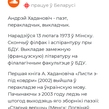
працуе ў Беларусі
Андрэй Хадановіч - паэт,
перакладчык, выкладчык.
Нарадзіўся 13 лютага 1973 ў Мінску.
Скончыў філфак i аспірантуру пры
БДУ. Выкладае замежную
(французскую) літаратуру на
філалагічным факультэце ў БДУ.
Першая кніга А. Хадановіча «Листи з-
під ковдри» (2002) выйшла ў
перакладзе на ўкраінскую мову.
Пачынаючы з 2003 году ледзь не
штогод выходзяць яго зборнікі паэзіі:
«Старыя вершы» (Менск: Логвінаў,