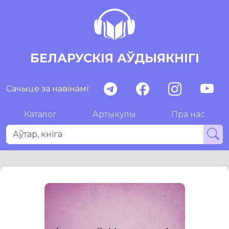
БЕЛАРУСКІЯ АЎДЫЯКНІГІ
Сачыце за навінамі:
Каталог
Артыкулы
Пра нас