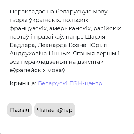
Перакладае на беларускую мову
творы ўкраінскіх, польскіх,
французскіх, амерыканскіх, расійскіх
паэтаў і празаікаў, напр., Шарля
Бадлера, Леанарда Коэна, Юрыя
Андруховіча і іншых. Ягоныя вершы і
эсэ перакладзеныя на дзясятак
еўрапейскіх моваў.
Крыніца:
Беларускі ПЭН-цэнтр
Паэзія
Чытае аўтар