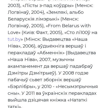
2003), «Лісты з-пад коўдры» (Менск:
Логвінаў, 2004), «Землякі, альбо
Беларускія лімэрыкі» (Менск:
Логвінаў, 2005), «From Belarus with
Love» (Київ: Факт, 2005), «Сто лі100ў на
tut.by
» (Мінск: Выдавецтва «Наша
Ніва», 2006), аўдыёкніга вершаў і
перакладаў «Абменнік» (Выдавецтва
«Наша Ніва», 2007, музычны
акампанемент да вершаў падабраў
Дзмітры Дзмітрыеў). У 2008 годзе
пабачыў сьвет зборнік вершаў
«Бэрлібры», у 2010 - «Несымэтрычныя
сны». У 2011 ва ўкраінскіх перакладах
выйшла дзіцячая кніжка «Нататкі
таткі».