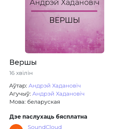
Андрэй Хадановіч
ВЕРШЫ
Вершы
16 хвілін
Aўтар:
Андрэй Хадановіч
Агучыў:
Андрэй Хадановіч
Мова: беларуская
Дзе паслухаць бясплатна
SoundCloud