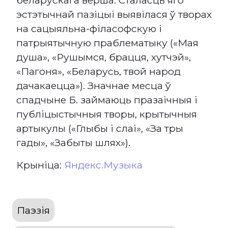
эстэтычнай пазіцыі выявілася ў творах
на сацыяльна-філасофскую і
патрыятычную праблематыку («Мая
душа», «Рушымся, брацця, хутчэй»,
«Пагоня», «Беларусь, твой народ
дачакаецца»). Значнае месца ў
спадчыне Б. займаюць празаічныя і
публіцыстычныя творы, крытычныя
артыкулы («Глыбы і слаі», «За тры
гады», «Забыты шлях»).
Крыніца:
Яндекс.Музыка
Паэзія