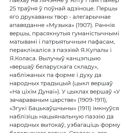
25 траўня ў поўнай адзіноце. Першы
яго друкаваны твор - алегарычнае
апавяданне «Музыка» (1907). Раннія
вершы, прасякнутыя гуманістычнымі
матывамі і патрыятычным пафасам,
пераклікаліся з паэзіяй Я.Купалы і
Я.Коласа. Вылучыў канцэпцыю
«вершаў беларускага складу»,
набліжаных па форме і духу да
народных традыцый (цыкл вершаў
«На ціхім Дунаі»). У цыклах вершаў «У
зачараваным царстве» (1909-1911),
«Згукі Бацькаўшчыны» (1911) імкнуўся
наблізіць нацыянальную паэзію да
народных вытокаў, узбагаціць форму
беларускага верша. Сталасць яго