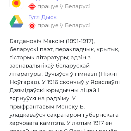
працуе ў Беларусі
Гугл Дыск
працуе ў Беларусі
Багдановіч Максім (1891-1917),
беларускі паэт, перакладчык, крытык,
гісторык літаратуры; адзін з
заснавальнікаў беларускай
літаратуры. Вучыўся ў гімназіі (Ніжні
Ноўгарад). У 1916 скончыў у Яраслаўлі
Дзямідаўскі юрыдычны ліцэй і
вярнуўся на радзіму. У
прыфрантавым Менску Б.
уладкаваўся сакратаром губернскага
харчовага камітэта. У лютым 1917 ён
паехаў на лячэнне ў Ялту і там памёр