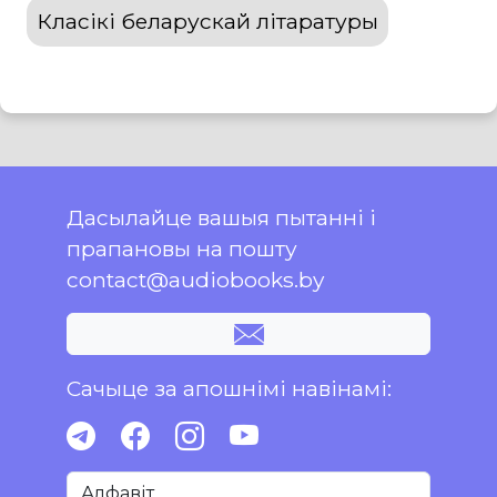
Класікі беларускай літаратуры
Дасылайце вашыя пытанні і
прапановы на пошту
contact@audiobooks.by
Сачыце за апошнімі навінамі:
Алфавіт