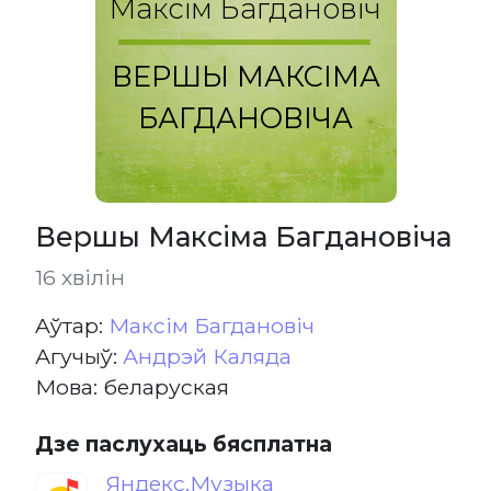
Максім Багдановіч
ВЕРШЫ МАКСІМА
БАГДАНОВІЧА
Вершы Максіма Багдановіча
16 хвілін
Aўтар:
Максім Багдановіч
Агучыў:
Андрэй Каляда
Мова: беларуская
Дзе паслухаць бясплатна
Яндекс.Музыка