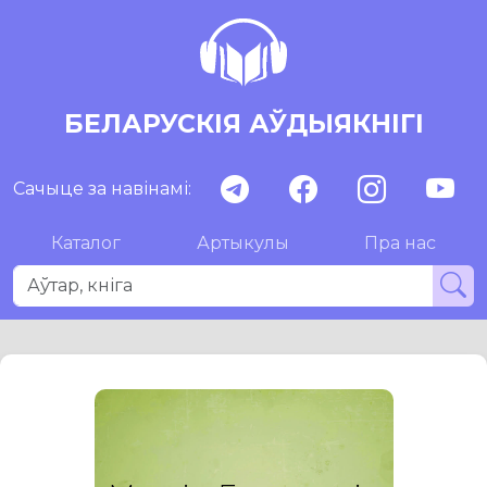
БЕЛАРУСКІЯ АЎДЫЯКНІГІ
Сачыце за навінамі:
Каталог
Артыкулы
Пра нас