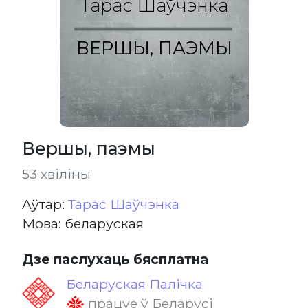
Тарас Шаўчэнка
ВЕРШЫ, ПАЭМЫ
Вершы, паэмы
53 хвіліны
Aўтар:
Тарас Шаўчэнка
Мова: беларуская
Дзе паслухаць бясплатна
Беларуская Палічка
працуе ў Беларусі