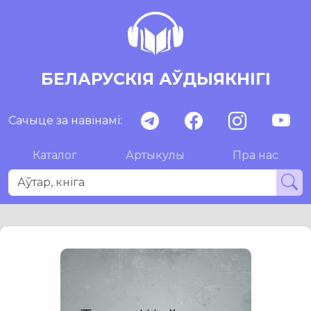
БЕЛАРУСКІЯ АЎДЫЯКНІГІ
Сачыце за навінамі:
Каталог
Артыкулы
Пра нас