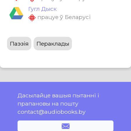
Гугл Дыск
працуе ў Беларусі
Паэзія
Пераклады
Дасылайце вашыя пытанні і
прапановы на пошту
contact@audiobooks.by