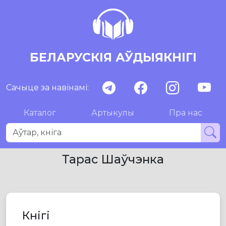
БЕЛАРУСКІЯ АЎДЫЯКНІГІ
Сачыце за навінамі:
Каталог
Артыкулы
Пра нас
Тарас Шаўчэнка
Кнігі