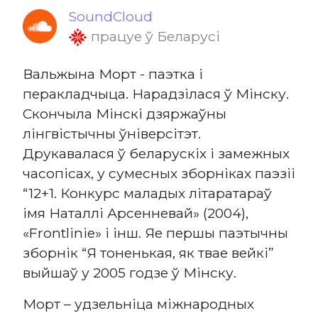
SoundCloud
працуе ў Беларусі
Вальжына Морт - паэтка і
перакладчыца. Нарадзілася ў Мінску.
Скончыла Мінскі дзяржаўны
лінгвістычны ўніверсітэт.
Друкавалася ў беларускіх і замежных
часопісах, у сумесных зборніках паэзіі
“12+1. Конкурс маладых літаратараў
імя Наталлі Арсенневай» (2004),
«Frontlinie» і інш. Яе першы паэтычны
зборнік “Я тоненькая, як твае вейкі”
выйшаў у 2005 годзе ў Мінску.
Морт – удзельніца міжнародных