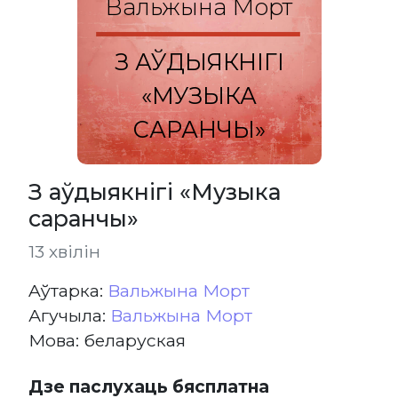
Вальжына Морт
З АЎДЫЯКНІГІ
«МУЗЫКА
САРАНЧЫ»
З аўдыякнігі «Музыка
саранчы»
13 хвілін
Aўтарка:
Вальжына Морт
Агучыла:
Вальжына Морт
Мова: беларуская
Дзе паслухаць бясплатна