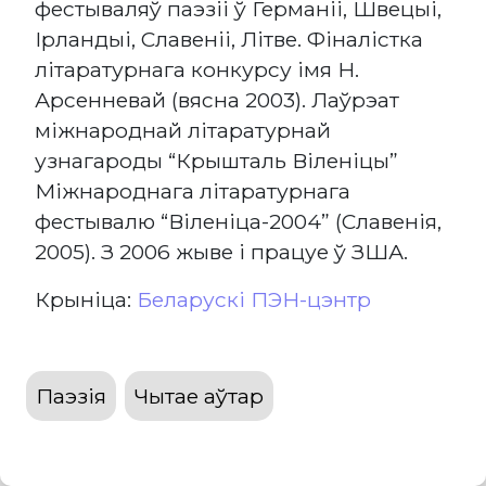
фестываляў паэзіі ў Германіі, Швецыі,
Ірландыі, Славеніі, Літве. Фіналістка
літаратурнага конкурсу імя Н.
Арсенневай (вясна 2003). Лаўрэат
міжнароднай літаратурнай
узнагароды “Крышталь Віленіцы”
Міжнароднага літаратурнага
фестывалю “Віленіца-2004” (Славенія,
2005). З 2006 жыве і працуе ў ЗША.
Крыніца:
Беларускі ПЭН-цэнтр
Паэзія
Чытае аўтар