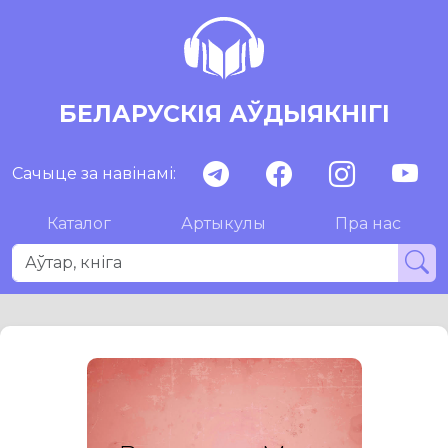
БЕЛАРУСКІЯ АЎДЫЯКНІГІ
Сачыце за навінамі:
Каталог
Артыкулы
Пра нас