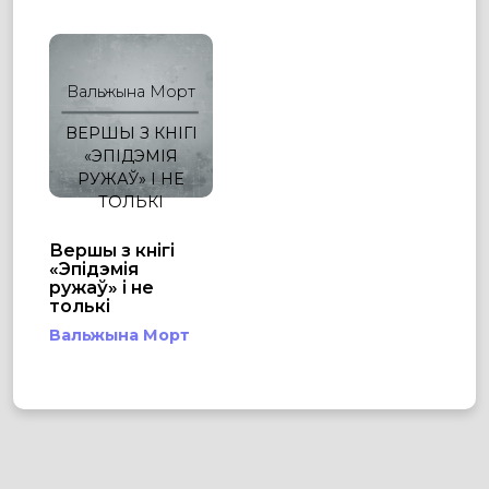
Вальжына Морт
ВЕРШЫ З КНІГІ
«ЭПІДЭМІЯ
РУЖАЎ» І НЕ
ТОЛЬКІ
Вершы з кнігі
«Эпідэмія
ружаў» і не
толькі
Вальжына Морт