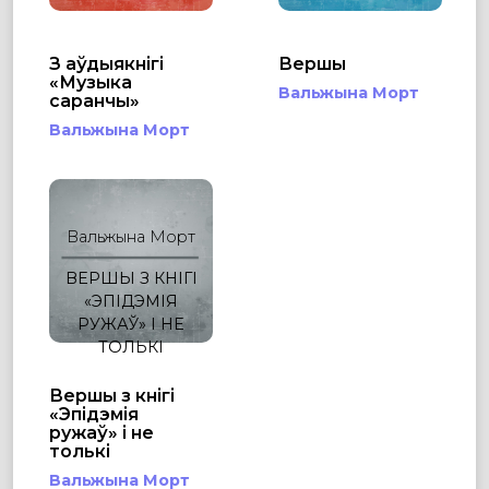
З аўдыякнігі
Вершы
«Музыка
Вальжына Морт
саранчы»
Вальжына Морт
Вальжына Морт
ВЕРШЫ З КНІГІ
«ЭПІДЭМІЯ
РУЖАЎ» І НЕ
ТОЛЬКІ
Вершы з кнігі
«Эпідэмія
ружаў» і не
толькі
Вальжына Морт