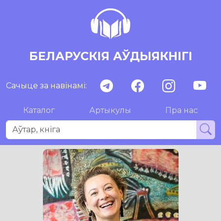
БЕЛАРУСКІЯ АЎДЫЯКНІГІ
Сачыце за навінамі:
Каталог
Артыкулы
Пра нас