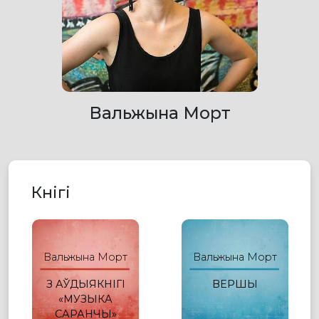
Вальжына Морт
Кнігі
Вальжына Морт
Вальжына Морт
З АЎДЫЯКНІГІ
ВЕРШЫ
«МУЗЫКА
САРАНЧЫ»