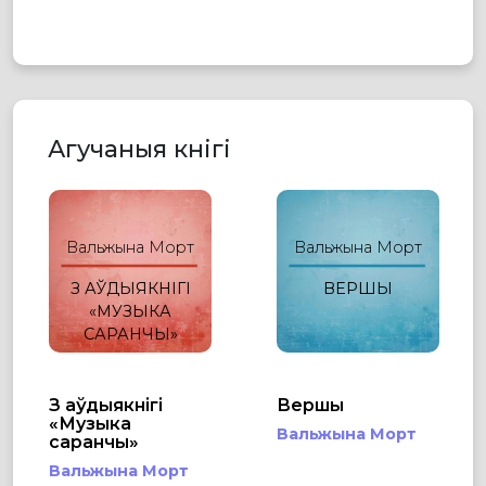
Агучаныя кнігі
Вальжына Морт
Вальжына Морт
З АЎДЫЯКНІГІ
ВЕРШЫ
«МУЗЫКА
САРАНЧЫ»
З аўдыякнігі
Вершы
«Музыка
Вальжына Морт
саранчы»
Вальжына Морт