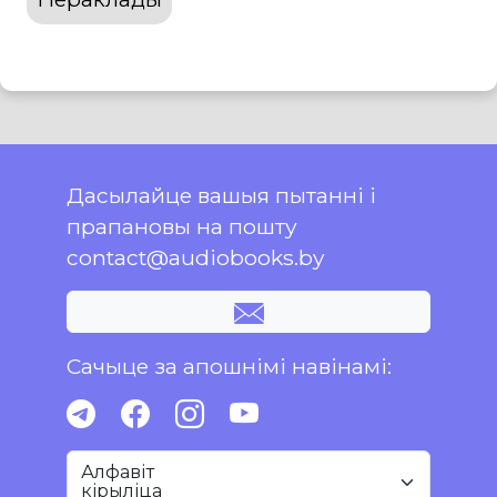
Дасылайце вашыя пытанні і
прапановы на пошту
contact@audiobooks.by
Сачыце за апошнімі навінамі:
Алфавіт