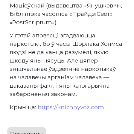
Маціеўскай (выдавецтва «Янушкевіч»,
Бібліятэка часопіса «ПрайдзіСвет»
«PostScriptum»).
У гэтай аповесці згадваюцца
наркотыкі, бо ў часы Шэрлака Холмса
людзі не да канца разумелі, якую
шкоду яны нясуць. Але цяпер
знішчальнае ўздзеянне наркотыкаў
на чалавечы арганізм чалавека —
даказаны факт, і яны катэгарычна
забароненыя законам.
Крыніца:
https://knizhnyvoz.com
Пераклады