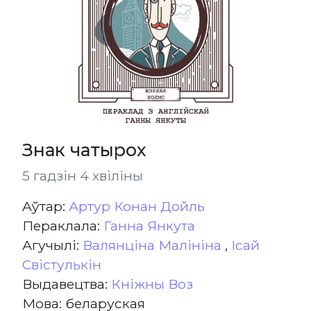
Знак чатырох
5 гадзін 4 хвіліны
Aўтар:
Артур Конан Дойль
Пераклала:
Ганна Янкута
Агучылі:
Валянціна Малініна
,
Ісай
Свістулькін
Выдавецтва:
Кніжны Воз
Мова: беларуская