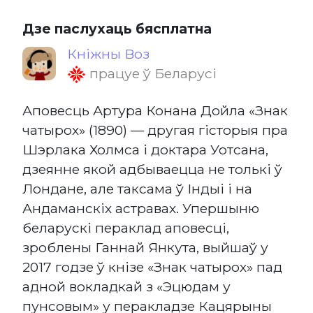
Дзе паслухаць бясплатна
Кніжны Воз
працуе ў Беларусі
Аповесць Артура Конана Дойла «Знак
чатырох» (1890) — другая гісторыя пра
Шэрлака Холмса і доктара Уотсана,
дзеянне якой адбываецца не толькі ў
Лондане, але таксама ў Індыі і на
Андаманскіх астравах. Упершыню
беларускі пераклад аповесці,
зроблены Ганнай Янкута, выйшаў у
2017 годзе ў кнізе «Знак чатырох» пад
адной вокладкай з «Эцюдам у
пунсовым» у перакладзе Кацярыны