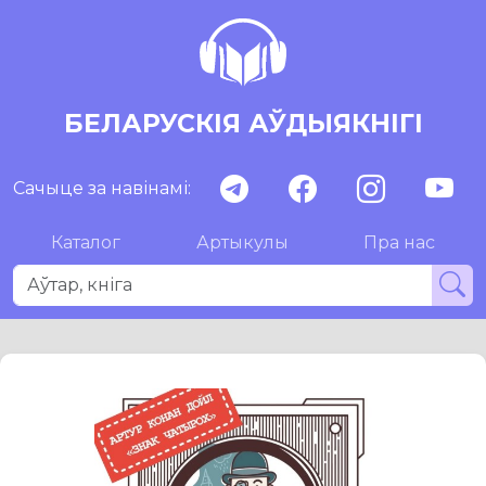
БЕЛАРУСКІЯ АЎДЫЯКНІГІ
Сачыце за навінамі:
Каталог
Артыкулы
Пра нас